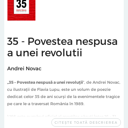
35 - Povestea nespusa
a unei revolutii
Andrei Novac
„35 – Povestea nespusă a unei revoluții
”, de Andrei Novac,
cu ilustrații de Flavia Lupu, este un volum de poezie
dedicat celor 35 de ani scurși de la evenimentele tragice
pe care le-a traversat România în 1989.
1.166 este numărul oficial al morților căzuți între 16 - 31
CITEȘTE TOATĂ DESCRIEREA
decembrie 1989 (conform Europa Liberă, care citează