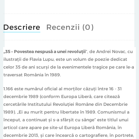
premiul pentru volumul Lumea ta/ carnea mea/ oasele
noastre.
Descriere
Recenzii (0)
A colaborat în proiectele sale cu mai mulți artiști vizuali,
muzicieni, actori, printre care și Mircea Cantor, artistul
român care a obținut unul dintre cele mai prestigioase
premii decernate în lumea artei contemporane,
„35 – Povestea nespusă a unei revoluții
”, de Andrei Novac, cu
respectiv premiul „Marcel Duchamp” decernat de ADIAF
ilustrații de Flavia Lupu, este un volum de poezie dedicat
- Asociația pentru Difuzarea Internațională a Artei
celor 35 de ani scurși de la evenimentele tragice pe care le-a
Franceze.
traversat România în 1989.
1.166 este numărul oficial al morților căzuți între 16 - 31
decembrie 1989 (conform Europa Liberă, care citează
cercetările Institutului Revoluției Române din Decembrie
1989). „Ei au murit pentru libertate în 1989. Comunismul a
început, a continuat și s-a sfârșit cu sânge” este titlul unui
articol care apare pe site-ul Europa Liberă România, în
decembrie 2013, și care încearcă o cartografiere, în portrete,