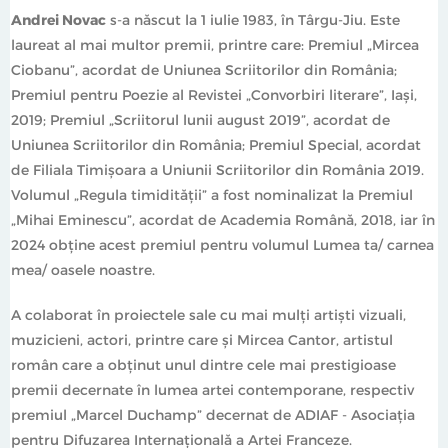
Andrei Novac
s-a născut la 1 iulie 1983, în Târgu-Jiu. Este
laureat al mai multor premii, printre care: Premiul „Mircea
Ciobanu”, acordat de Uniunea Scriitorilor din România;
Premiul pentru Poezie al Revistei „Convorbiri literare”, Iași,
2019; Premiul „Scriitorul lunii august 2019”, acordat de
Uniunea Scriitorilor din România; Premiul Special, acordat
de Filiala Timișoara a Uniunii Scriitorilor din România 2019.
Volumul „Regula timidității” a fost nominalizat la Premiul
„Mihai Eminescu”, acordat de Academia Română, 2018, iar în
2024 obține acest premiul pentru volumul Lumea ta/ carnea
mea/ oasele noastre.
A colaborat în proiectele sale cu mai mulți artiști vizuali,
muzicieni, actori, printre care și Mircea Cantor, artistul
român care a obținut unul dintre cele mai prestigioase
premii decernate în lumea artei contemporane, respectiv
premiul „Marcel Duchamp” decernat de ADIAF - Asociația
pentru Difuzarea Internațională a Artei Franceze.