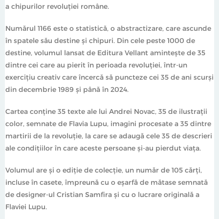
a chipurilor revoluției române.
Numărul 1166 este o statistică, o abstractizare, care ascunde
în spatele său destine și chipuri. Din cele peste 1000 de
destine, volumul lansat de Editura Vellant amintește de 35
dintre cei care au pierit în perioada revoluției, într-un
exercițiu creativ care încercă să puncteze cei 35 de ani scurși
din decembrie 1989 și până în 2024.
Cartea conține 35 texte ale lui Andrei Novac, 35 de ilustrații
color, semnate de Flavia Lupu, imagini procesate a 35 dintre
martirii de la revoluție, la care se adaugă cele 35 de descrieri
ale condițiilor în care aceste persoane și-au pierdut viața.
Volumul are și o ediție de colecție, un număr de 105 cărți,
incluse în casete, împreună cu o eșarfă de mătase semnată
de designer-ul Cristian Samfira și cu o lucrare originală a
Flaviei Lupu.