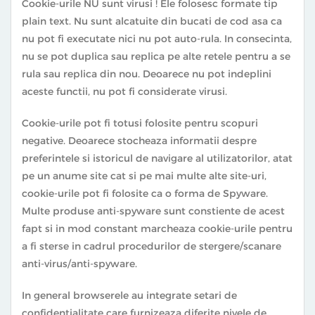
Cookie-urile NU sunt virusi ! Ele folosesc formate tip
plain text. Nu sunt alcatuite din bucati de cod asa ca
nu pot fi executate nici nu pot auto-rula. In consecinta,
nu se pot duplica sau replica pe alte retele pentru a se
rula sau replica din nou. Deoarece nu pot indeplini
aceste functii, nu pot fi considerate virusi.
Cookie-urile pot fi totusi folosite pentru scopuri
negative. Deoarece stocheaza informatii despre
preferintele si istoricul de navigare al utilizatorilor, atat
pe un anume site cat si pe mai multe alte site­-uri,
cookie-urile pot fi folosite ca o forma de Spyware.
Multe produse anti-spyware sunt constiente de acest
fapt si in mod constant marcheaza cookie-urile pentru
a fi sterse in cadrul procedurilor de stergere/scanare
anti-virus/anti-spyware.
In general browserele au integrate setari de
confidentialitate care furnizeaza diferite nivele de