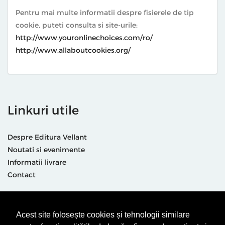
Pentru mai multe informatii despre fisierele de tip
cookie, puteti consulta si site-urile:
http://www.youronlinechoices.com/ro/
http://www.allaboutcookies.org/
Linkuri utile
Despre Editura Vellant
Noutati si evenimente
Informatii livrare
Contact
Suntem prezenti și aici
Acest site folosește cookies și tehnologii similare