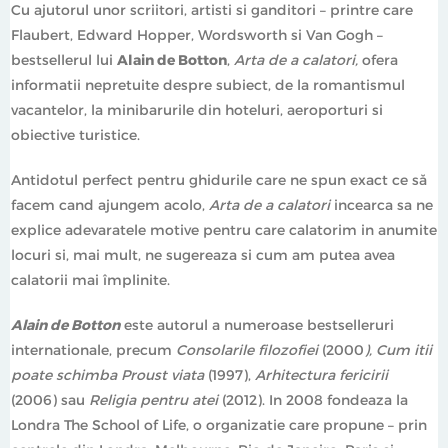
Cu ajutorul unor scriitori, artisti si ganditori – printre care
Flaubert, Edward Hopper, Wordsworth si Van Gogh –
bestsellerul lui
Alain de Botton
,
Arta de a calatori,
ofera
informatii nepretuite despre subiect, de la romantismul
vacantelor, la minibarurile din hoteluri, aeroporturi si
obiective turistice.
Antidotul perfect pentru ghidurile care ne spun exact ce să
facem cand ajungem acolo,
Arta de a calatori
incearca sa ne
explice adevaratele motive pentru care calatorim in anumite
locuri si, mai mult, ne sugereaza si cum am putea avea
calatorii mai împlinite.
Alain de Botton
este autorul a numeroase bestselleruri
internationale, precum
Consolarile filozofiei
(2000
), Cum itii
poate schimba Proust viata
(1997),
Arhitectura fericirii
(2006) sau
Religia pentru atei
(2012). In 2008 fondeaza la
Londra The School of Life, o organizatie care propune – prin