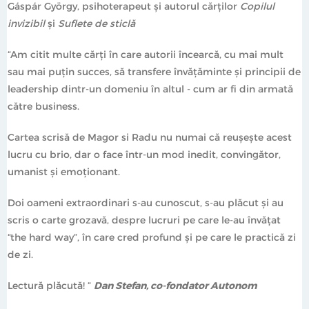
Gáspár György, psihoterapeut și autorul cărților
Copilul
Babeș-Bolyai Cluj. A reprezentat România în prima
invizibil
și
Suflete de sticlă
legislatură a țării în Parlamentul European, între 2007-
2009. A fondat și a condus publicația Think Outside the
“Am citit multe cărți în care autorii încearcă, cu mai mult
Box între 2009-2011, ca apoi să devină liderul
sau mai puțin succes, să transfere învățăminte și principii de
organizației de mediu WWF în România și Coreea de
leadership dintr-un domeniu în altul - cum ar fi din armată
Sud, timp de aproape 8 ani. Din 2018 s-a dedicat
către business.
exclusiv înțelegerii culturii organizaționale și
leadershipului, acceptând invitația de a se alătura
Cartea scrisă de Magor si Radu nu numai că reușește acest
companiei TREND. În paralel, face parte din multe
lucru cu brio, dar o face într-un mod inedit, convingător,
comunități de oameni curioși și este membru voluntar
umanist și emoționant.
în boardul non-executiv al fundației World Vision
România.
Doi oameni extraordinari s-au cunoscut, s-au plăcut și au
scris o carte grozavă, despre lucruri pe care le-au învățat
Bio Radu:
“the hard way”, în care cred profund și pe care le practică zi
de zi.
De-a lungul celor 15 ani petrecuți în subunități de
Vânători de Munte din Armata României, Radu a ocupat
Lectură plăcută! ”
Dan Stefan, co-fondator Autonom
diverse poziții de subofițer, de la Comandant de grupă