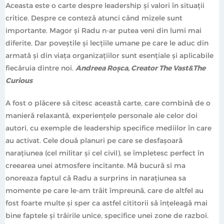
până la Subofițer de Comandă de Batalion. A fost
Aceasta este o carte despre leadership și valori în situații
instructor NATO și este Militar Veteran, participând la
critice. Despre ce conteză atunci când mizele sunt
trei misiuni de luptă (două în Afganistan și una în Irak). A
importante. Magor și Radu n-ar putea veni din lumi mai
urmat studii militare atât în România cât și peste hotare
diferite. Dar poveștile și lecțiile umane pe care le aduc din
(Republica Cehă, SUA, Italia, Germania, Austria,
armată și din viața organizațiilor sunt esențiale și aplicabile
Norvegia), dezvoltându-și aptitudini de planificare,
fiecăruia dintre noi.
Andreea Roșca, Creator The Vast&The
pregătire și execuție a operațiilor militare. Din 2010,
Curious
Radu a pășit în lumea de business, devenind unul dintre
A fost o plăcere să citesc această carte, care combină de o
clienții Autonom. În 2015, Radu s-a alăturat echipei
manieră relaxantă, experiențele personale ale celor doi
Autonom ca și manager zonal de vânzări, astăzi
autori, cu exemple de leadership specifice mediilor în care
conducând divizia de leasing operațional a grupului.
au activat. Cele două planuri pe care se desfașoară
Radu are o diplomă de licență în Economia Comerțului,
narațiunea (cel militar și cel civil), se împletesc perfect în
Turismului și Serviciilor, obținută la Universitatea
creearea unei atmosfere incitante. Mă bucură si ma
Transilvania din Brașov. Crede puternic că oamenii sunt
onoreaza faptul că Radu a surprins in narațiunea sa
în centrul a tot ceea ce facem.
momente pe care le-am trăit împreună, care de altfel au
fost foarte multe și sper ca astfel cititorii să înțeleagă mai
bine faptele și trăirile unice, specifice unei zone de razboi.