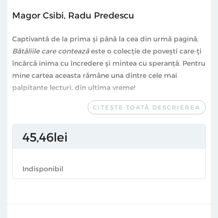
Magor Csibi
,
Radu Predescu
Captivantă de la prima și până la cea din urmă pagină,
Bătăliile care contează
este o colecție de povești care-ți
încărcă inima cu încredere și mintea cu speranță. Pentru
mine cartea aceasta rămâne una dintre cele mai
palpitante lecturi, din ultima vreme!
CITEȘTE TOATĂ DESCRIEREA
Gáspár György, psihoterapeut și autorul cărților
Copilul
invizibil
și
Suflete de sticlă
45
46
lei
“Am citit multe cărți în care autorii încearcă, cu mai
mult sau mai puțin succes, să transfere învățăminte și
principii de leadership dintr-un domeniu în altul - cum
Indisponibil
ar fi din armată către business.
Cartea scrisă de Magor si Radu nu numai că reușește
acest lucru cu brio, dar o face într-un mod inedit,