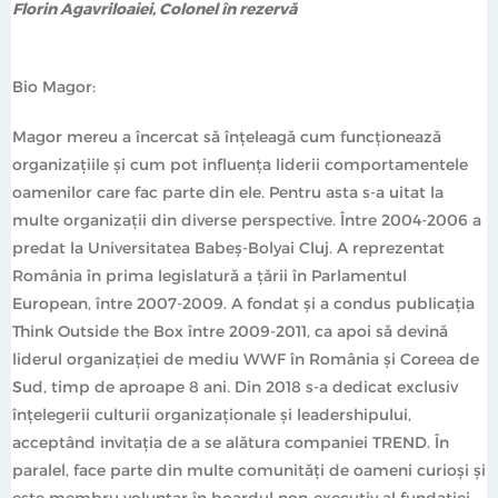
Florin Agavriloaiei, Colonel în rezervă
Bio Magor:
Magor mereu a încercat să înțeleagă cum funcționează
organizațiile și cum pot influența liderii comportamentele
oamenilor care fac parte din ele. Pentru asta s-a uitat la
multe organizații din diverse perspective. Între 2004-2006 a
predat la Universitatea Babeș-Bolyai Cluj. A reprezentat
România în prima legislatură a țării în Parlamentul
European, între 2007-2009. A fondat și a condus publicația
Think Outside the Box între 2009-2011, ca apoi să devină
liderul organizației de mediu WWF în România și Coreea de
Sud, timp de aproape 8 ani. Din 2018 s-a dedicat exclusiv
înțelegerii culturii organizaționale și leadershipului,
acceptând invitația de a se alătura companiei TREND. În
paralel, face parte din multe comunități de oameni curioși și
este membru voluntar în boardul non-executiv al fundației