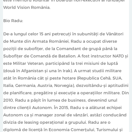
World Vision România.
Bio Radu:
De-a lungul celor 15 ani petrecuți în subunități de Vânători
de Munte din Armata României, Radu a ocupat diverse
poziții de subofițer, de la Comandant de grupă până la
Subofițer de Comandă de Batalion. A fost instructor NATO și
este Militar Veteran, participând la trei misiuni de luptă
(două în Afganistan și una în Irak). A urmat studii militare
atât în România cât și peste hotare (Republica Cehă, SUA,
Italia, Germania, Austria, Norvegia), dezvoltându-și aptitudini
de planificare, pregătire și execuție a operațiilor militare. Din
2010, Radu a pășit în lumea de business, devenind unul
dintre clienții Autonom. În 2015, Radu s-a alăturat echipei
Autonom ca și manager zonal de vânzări, astăzi conducând
divizia de leasing operațional a grupului. Radu are o
diplomă de licență în Economia Comerțului, Turismului și