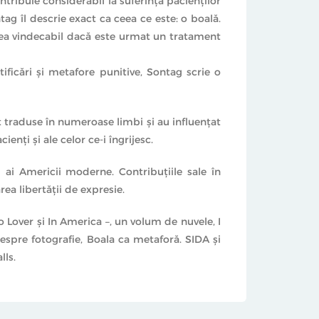
ntribuie considerabil la suferinţa pacienţilor
ag îl descrie exact ca ceea ce este: o boală.
esea vindecabil dacă este urmat un tratament
ficări şi metafore punitive, Sontag scrie o
t traduse în numeroase limbi şi au influenţat
enţi şi ale celor ce-i îngrijesc.
i ai Americii moderne. Contribuţiile sale în
rea libertăţii de expresie.
 Lover şi In America –, un volum de nuvele, I
Despre fotografie, Boala ca metaforă. SIDA şi
lls.