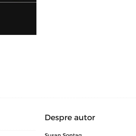
Născută în Manhattan (16 ianuarie 1933
influenţi critici culturali ai Americii moder
regie şi activism politic, deşi adesea 
argumentarea libertăţii de expresie.
Lucrările sale publicate, traduse în 32 de
Death Kit, The Volcano Lover şi In America 
piese de teatru, printre care Alice in Bed 
Despre fotografie, Boala ca metaforă. SIDA
Privind la suferința celuilalt, At the Same 
Despre autor
Susan Sontag