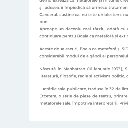
demonstrează că metaforele şi miturile create
şi, adesea, îi împiedică să urmeze tratament
Cancerul, susţine ea, nu este un blestem, n
bun.
Aproape un deceniu mai târziu, odată cu ră
continuare pentru Boala ca metaforă şi ex
Aceste doua eseuri, Boala ca metaforă şi SID
considerabil modul de a gândi al personalului 
Născută în Manhattan (16 ianuarie 1933), Su
literatură, filozofie, regie şi activism polit
Lucrările sale publicate, traduse în 32 de l
Etcetera, o serie de piese de teatru, printr
metaforele sale, Împotriva interpretării, Priv