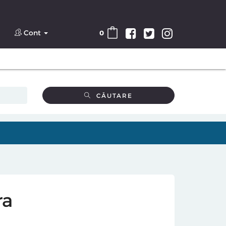
Cont
0
CĂUTARE
ra