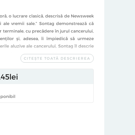
oră, o lucrare clasică, descrisă de Newsweek
ti ale vremii sale.” Sontag demonstrează că
or terminale, cu precădere în jurul cancerului,
ienţilor şi, adesea, îi împiedică să urmeze
ile aluzive ale cancerului, Sontag îl descrie
, susţine ea, nu este un blestem, nu este o
CITEȘTE TOATĂ DESCRIEREA
 poate fi adesea vindecabil dacă este urmat
45
lei
 răspândirea unei alte boli stigmatizate,
 punitive, Sontag scrie o continuare pentru
 asupra pandemiei SIDA.
sponibil
SIDA şi metaforele sale, publicate împreună
se limbi şi au influenţat considerabil modul
dată, au ajutat şi îmbunătăţit viaţa a mii de