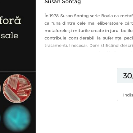
Susan Sontag
În 1978 Susan Sontag scrie Boala ca metaf
ca "una dintre cele mai eliberatoare căr
metaforele şi miturile create în jurul bolil
contribuie considerabil la suferinţa pac
tratamentul necesar. Demistificând descrier
exact ca ceea ce este: o boală. Cancerul
pedeapsă, în mod cert nu este o ruşine şi
un tratament bun.
30
Aproape un deceniu mai târziu, odată cu
supraîncărcată de mistificări şi metafore
Boala ca metaforă şi extinde argumentele
Indi
Aceste doua eseuri, Boala ca metaforă şi 
în acest volum, au fost traduse în numeroa
de a gândi al personalului medical şi, toto
pacienţi şi ale celor ce-i îngrijesc.