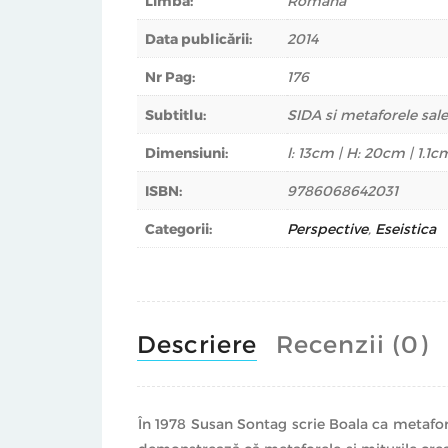
Limba:
Romana
Data publicării:
2014
Nr Pag:
176
Subtitlu:
SIDA si metaforele sale
Dimensiuni:
l: 13cm | H: 20cm | 1.1c
ISBN:
9786068642031
Categorii:
Perspective
,
Eseistica
Descriere
Recenzii (0)
În 1978 Susan Sontag scrie Boala ca metaforă