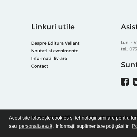
Linkuri utile
Asis
Luni - V
Despre Editura Vellant
tel.: 07
Noutati si evenimente
Informatii livrare
Sunt
Contact
Termeni & condiții
Politică de utilizare cookie-ur
Acest site folosește cookies și tehnologii similare pentru fu
sau
personalizează
. Informații suplimentare poți găsi în
Po