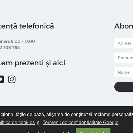
tență telefonică
Abone
ineri: 9:00 - 17:00
33 106 768
em prezenti și aici
© Editu
i
Politică de Confidențialitate
ANPC
ncționalitățile de bază, afișarea de conținut și reclame personali
litica de cookies
și
Termenii de confidențialitate Google
.