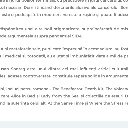
 în jurul bolilor terminale, cu precădere în jurul cancerului, co
ul necesar. Demistificând descrierile aluzive ale cancerului, Sont
u este o pedeapsă, în mod cert nu este o ruşine şi poate fi ad
spândirea unei alte boli stigmatizate, supraîncărcată de misti
tinde argumentele asupra pandemiei SIDA.
A şi metaforele sale, publicate împreună în acest volum, au fos
medical şi, totodată, au ajutat şi îmbunătăţit viaţa a mii de paci
san Sontag este unul dintre cei mai influenţi critici cultural
ic, deşi adesea controversate, constituie repere solide în argumenta
imbi, includ patru romane – The Benefactor, Death Kit, The Volcano
e care Alice in Bed şi Lady from the Sea, şi colecţiile de eseuri 
ind la suferința celuilalt, At the Same Time şi Where the Stress Fa