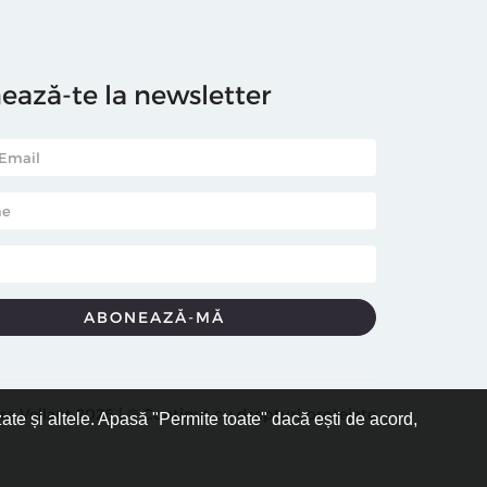
ază-te la newsletter
ra Vellant 2026 | ® Conținut cu drepturi protejate
zate și altele. Apasă "Permite toate" dacă ești de acord,