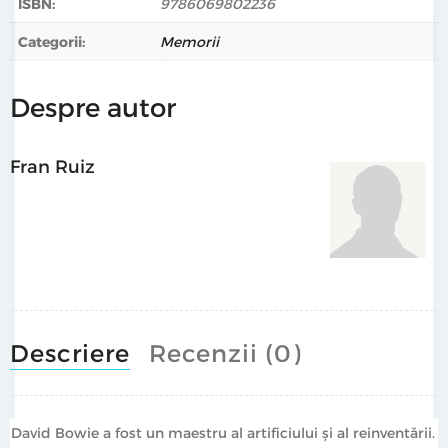
ISBN:
9786069802236
Fran Ruiz
(n. 1981) este profesor de geografie și istorie la
Categorii:
Memorii
liceu. A studiat istoria artei la Universitatea din Málaga,
unde a lucrat un an ca stagiar. A scris în revista
universitară La Buhardilla și colaborează în mod
Despre autor
constant la revista Manual de Uso Cultural.
Fran Ruiz
Descriere
Recenzii (0)
David Bowie a fost un maestru al artificiului și al reinventării.