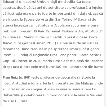
Educației din cadrul Universității din Sevilla. Cu toate
acestea, după câțiva ani de activitate ca profesoară, a înțeles
că ilustrația era o parte foarte importantă din viața ei, așa că
s-a înscris la Școala de Artă din San Telmo (Málaga) și de
atunci lucrează ca ilustratoare. A colaborat cu numeroase
publicații precum
El País Semanal
,
Fashion & Art
,
Público
,
El
Cultural
sau
Glamour
, dar și cu edituri prestigioase.
Frida
Kahlo.
O
biografie
(Lumen, 2016) s-a bucurat de un succes
fenomenal, fiind tradusă în paisprezece limbi și câștigând
Premiul Fundației Naționale Braziliene pentru Carte pentru
Copii și Tineret. În 2020 María Hesse a fost aleasă de Taschen
drept una dintre cele mai bune 100 de ilustratoare din lume.
Fran Ruiz
(n. 1981) este profesor de geografie și istorie la
liceu. A studiat istoria artei la Universitatea din Málaga, unde
a lucrat un an ca stagiar. A scris în revista universitară La
Buhardilla și colaborează în mod constant la revista Manual
de Uso Cultural.