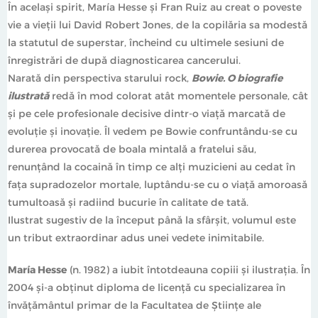
În același spirit, María Hesse și Fran Ruiz au creat o poveste
vie a vieții lui David Robert Jones, de la copilăria sa modestă
la statutul de superstar, încheind cu ultimele sesiuni de
înregistrări de după diagnosticarea cancerului.
Narată din perspectiva starului rock,
Bowie. O biografie
ilustrată
redă în mod colorat atât momentele personale, cât
și pe cele profesionale decisive dintr-o viață marcată de
evoluție și inovație. Îl vedem pe Bowie confruntându-se cu
durerea provocată de boala mintală a fratelui său,
renunțând la cocaină în timp ce alți muzicieni au cedat în
fața supradozelor mortale, luptându-se cu o viață amoroasă
tumultoasă și radiind bucurie în calitate de tată.
Ilustrat sugestiv de la început până la sfârșit, volumul este
un tribut extraordinar adus unei vedete inimitabile.
María Hesse
(n. 1982) a iubit întotdeauna copiii și ilustrația. În
2004 și-a obținut diploma de licență cu specializarea în
învățământul primar de la Facultatea de Științe ale