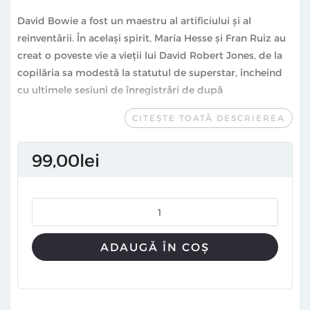
David Bowie a fost un maestru al artificiului și al
reinventării. În același spirit, María Hesse și Fran Ruiz au
creat o poveste vie a vieții lui David Robert Jones, de la
copilăria sa modestă la statutul de superstar, încheind
cu ultimele sesiuni de înregistrări de după
diagnosticarea cancerului.
CITEȘTE TOATĂ DESCRIEREA
Narată din perspectiva starului rock,
Bowie. O biografie
ilustrată
redă în mod colorat atât momentele personale,
99
00
lei
cât și pe cele profesionale decisive dintr-o viață marcată
de evoluție și inovație. Îl vedem pe Bowie confruntându-
se cu durerea provocată de boala mintală a fratelui său,
renunțând la cocaină în timp ce alți muzicieni au cedat
în fața supradozelor mortale, luptându-se cu o viață
amoroasă tumultoasă și radiind bucurie în calitate de
ADAUGĂ ÎN COȘ
tată.
Ilustrat sugestiv de la început până la sfârșit, volumul
este un tribut extraordinar adus unei vedete inimitabile.