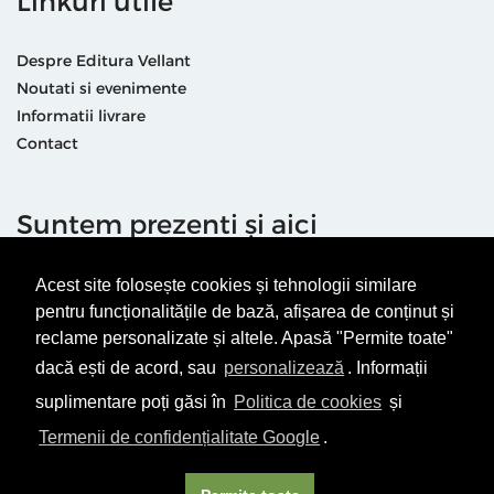
Linkuri utile
Despre Editura Vellant
Noutati si evenimente
Informatii livrare
Contact
Suntem prezenti și aici
Acest site folosește cookies și tehnologii similare
pentru funcționalitățile de bază, afișarea de conținut și
reclame personalizate și altele. Apasă "Permite toate"
dacă ești de acord, sau
personalizează
. Informații
Termeni & condiții
Politică de utilizare cookie-uri
suplimentare poți găsi în
Politica de cookies
și
Politică de Confidențialitate
ANPC
Termenii de confidențialitate Google
.
© Editura Vellant 2026 | ® Conținut cu drepturi protejate