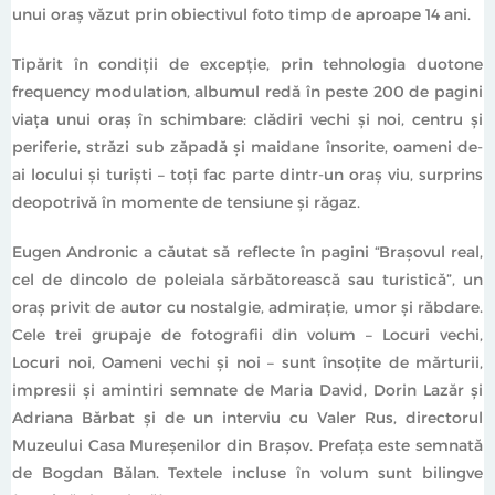
unui oraş văzut prin obiectivul foto timp de aproape 14 ani.
Tipărit în condiţii de excepţie, prin tehnologia duotone
frequency modulation, albumul redă în peste 200 de pagini
viaţa unui oraş în schimbare: clădiri vechi şi noi, centru şi
periferie, străzi sub zăpadă şi maidane însorite, oameni de-
ai locului şi turişti – toţi fac parte dintr-un oraş viu, surprins
deopotrivă în momente de tensiune şi răgaz.
Eugen Andronic a căutat să reflecte în pagini “Braşovul real,
cel de dincolo de poleiala sărbătorească sau turistică”, un
oraş privit de autor cu nostalgie, admiraţie, umor şi răbdare.
Cele trei grupaje de fotografii din volum – Locuri vechi,
Locuri noi, Oameni vechi şi noi – sunt însoţite de mărturii,
impresii şi amintiri semnate de Maria David, Dorin Lazăr şi
Adriana Bărbat şi de un interviu cu Valer Rus, directorul
Muzeului Casa Mureşenilor din Braşov. Prefaţa este semnată
de Bogdan Bălan. Textele incluse în volum sunt bilingve