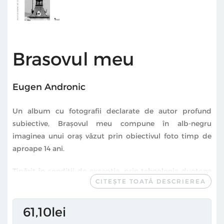
Brasovul meu
Eugen Andronic
Un album cu fotografii declarate de autor profund
subiective, Braşovul meu compune în alb-negru
imaginea unui oraş văzut prin obiectivul foto timp de
aproape 14 ani.
Tipărit în condiţii de excepţie, prin tehnologia duotone
CITEȘTE TOATĂ DESCRIEREA
frequency modulation, albumul redă în peste 200 de
pagini viaţa unui oraş în schimbare: clădiri vechi şi noi,
centru şi periferie, străzi sub zăpadă şi maidane însorite,
61
10
lei
oameni de-ai locului şi turişti – toţi fac parte dintr-un