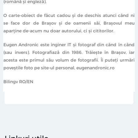
(română şi engleză).
O carte-obiect de făcut cadou şi de deschis atunci când ni
se face dor de Braşov şi de oamenii săi, Braşovul meu
aparţine de-acum nu doar autorului, ci şi cititorilor.
Eugen Andronic este inginer IT şi fotograf din când în când
(sau invers). Fotografiază din 1986. Trăieşte în Braşov, iar
acesta este primul său volum de fotografii. Îi puteţi urmări
poveştile foto pe site-ul personal, eugenandronic.ro
Bilingv RO/EN