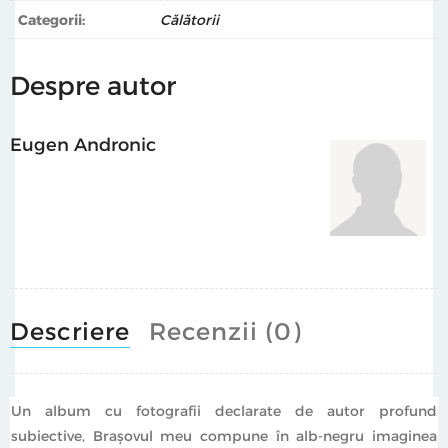
Categorii:
Călătorii
Eugen Andronic este inginer IT şi fotograf din când în
când (sau invers). Fotografiază din 1986. Trăieşte în
Despre autor
Braşov, iar acesta este primul său volum de fotografii. Îi
puteţi urmări poveştile foto pe site-ul personal,
eugenandronic.ro
Eugen Andronic
Bilingv RO/EN
Descriere
Recenzii (0)
Un album cu fotografii declarate de autor profund
subiective, Braşovul meu compune în alb-negru imaginea