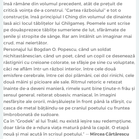
însă rămâne din volumul precedent, atât de prețuit de
critică: voința de-a construi. ”Cartea războiului” e tot o
construcție, însă principiul I Ching din volumul de dinainte
lasă aici locul tăblițelor lui Ghilgameș. Poemele sunt scrise
pe douăsprezece tăblițe sumeriene de lut, sfărâmate de
șenile și stropite de sânge. Rar am întâlnit un imaginar mai
crud, mai neiertător.
Personajul lui Bogdan O. Popescu, când un soldat
nichitastănescian, când un poet, când un copil ce desenează
răstigniri cu creioane colorate, se sfâșie pe sine cu voluptate,
căci ne aflăm într-un război interior, între cele două
emisfere cerebrale, între cei doi plămâni, cei doi rinichi, cele
două mâini și picioare ale sale. Ritmul retoric e retezat
înainte de-a deveni manieră, rimele sunt bine ținute-n frâu și
sensul general, reiterat obsesiv, maniacal, în imagini
nesfârșite ale ororii, mărșăluiește în front până la sfârșit, cu
casca de metal bâțâindu-se pe craniul poetului cu fruntea
îmbrobonată de sudoare.
Ca în ”Grodek” al lui Trakl, nu există ieșire sau redempțiune,
doar tăria de a-ndura viața matură până la capăt. O etapă
nouă și mai acută în scrisul poetului.” --
Mircea Cărtărescu