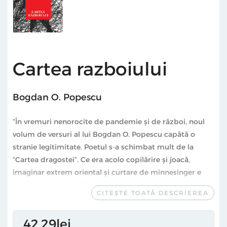
Cartea razboiului
Bogdan O. Popescu
”În vremuri nenorocite de pandemie și de război, noul
volum de versuri al lui Bogdan O. Popescu capătă o
stranie legitimitate. Poetul s-a schimbat mult de la
”Cartea dragostei”. Ce era acolo copilărire și joacă,
imaginar extrem oriental și curtare de minnesinger e
acum crimă, viol, sfârtecare, privire neiertătoare de
CITEȘTE TOATĂ DESCRIEREA
sniper ce-ar îndrepta țeava armei către propria inimă.
Imaginarul iubirii a devenit aici cel al morții, gândacii de
42
29
lei
bucătărie au luat aici locul fluturilor iar o ființă plină de