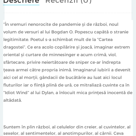
”În vremuri nenorocite de pandemie și de război, noul
volum de versuri al lui Bogdan O. Popescu capătă o stranie
legitimitate. Poetul s-a schimbat mult de la ”Cartea
dragostei”. Ce era acolo copilărire și joacă, imaginar extrem
oriental și curtare de minnesinger e acum crimă, viol,
sfârtecare, privire neiertătoare de sniper ce-ar îndrepta
țeava armei către propria inimă. Imaginarul iubirii a devenit
aici cel al morții, gândacii de bucătărie au luat aici locul
fluturilor iar o ființă plină de ură, ce mitraliază cuvinte ca în
”Idiot Wind” al lui Dylan, a înlocuit mica prințesă inocentă de
altădată.
Suntem în plin război, al celulelor din creier, al cuvintelor, al
sexelor, al sentimentelor, al anotimpurilor, al cărnii. Ceva