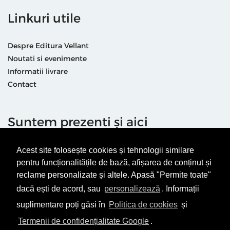
Linkuri utile
Despre Editura Vellant
Noutati si evenimente
Informatii livrare
Contact
Suntem prezenti și aici
Acest site folosește cookies și tehnologii similare
pentru funcționalitățile de bază, afișarea de conținut și
reclame personalizate și altele. Apasă "Permite toate"
dacă ești de acord, sau
personalizează
. Informații
Termeni & condiții
Politică de utilizare cookie-uri
suplimentare poți găsi în
Politica de cookies
și
Politică de Confidențialitate
ANPC
Termenii de confidențialitate Google
.