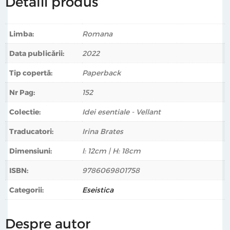
Detalii produs
Sigmund Freud
Limba:
Romana
Data publicării:
2022
Tip copertă:
Paperback
Nr Pag:
152
Colectie:
Idei esentiale - Vellant
Traducatori:
Irina Brates
Dimensiuni:
l: 12cm | H: 18cm
ISBN:
9786069801758
Categorii:
Eseistica
Despre autor