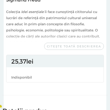
Colecţia
Idei esenţiale
îi face cunoștință cititorului cu
lucrări de referință din patrimoniul cultural universal
care aduc în prim-plan concepte din filosofie,
psihologie, economie, politologie sau spiritualitate. O
colecție de cărți ale autorilor clasici care au contribuit,
prin ideile lor, la fundamentarea lumii așa cum o
CITEȘTE TOATĂ DESCRIEREA
cunoaștem astăzi, idei către care, indiferent de vârstă,
ne îndreptăm pentru a dobândi o perspectivă completă
25
37
lei
asupra prezentului schimbător, a trecutului încețoșat și
a viitorului incert. Ideile care, în ultimă instanță, ne-au
fost esențiale pentru a deveni înțelepți, curajoși, umani.
Indisponibil
„Civilizația domină agresivitatea periculoasă a
individului, slăbindu-l, dezarmandu-l, și instituind o
instanță internă care să-l supravegheze, ca o garnizoană
într-un oraș cucerit.”