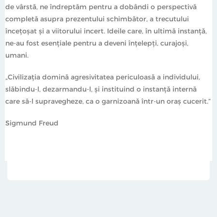
de vârstă, ne îndreptăm pentru a dobândi o perspectivă
completă asupra prezentului schimbător, a trecutului
încețoșat și a viitorului incert. Ideile care, în ultimă instanță,
ne-au fost esențiale pentru a deveni înțelepți, curajoși,
umani.
„Civilizația domină agresivitatea periculoasă a individului,
slăbindu-l, dezarmandu-l, și instituind o instanță internă
care să-l supravegheze, ca o garnizoană într-un oraș cucerit.”
Sigmund Freud