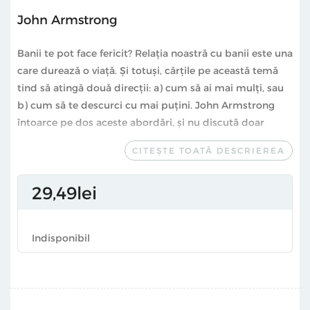
John Armstrong
Banii te pot face fericit? Relaţia noastră cu banii este una
care durează o viaţă. Şi totuşi, cărţile pe această temă
tind să atingă două direcţii: a) cum să ai mai mulţi, sau
b) cum să te descurci cu mai puţini. John Armstrong
întoarce pe dos aceste abordări, şi nu discută doar
despre bani, ci despre cum ne raportăm la ei şi
CITEȘTE TOATĂ DESCRIEREA
însemnătatea pe care o au pentru noi. Cum reuşesc să
ne motiveze şi să ne sperie, în acelaşi timp? Pot schimba
29
49
lei
ei lumea în bine? Şi de câţi bani avem de fapt nevoie?
Oferind opinii surprinzătoare, această carte te va
Indisponibil
încuraja să-ţi redefineşti relaţia cu banii şi, în cele din
urmă, să descoperi ce e cu adevărat important în viaţa
ta.
„Într-o epocă a confuziei morale şi practice, cărţile de