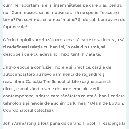
cum ne raportăm la ei şi însemnătatea pe care o au pentru
noi. Cum reuşesc să ne motiveze şi să ne sperie, în acelaşi
timp? Pot schimba ei lumea în bine? Şi de câţi bani avem de
fapt nevoie?
Oferind opinii surprinzătoare, această carte te va încuraja să-
ţi redefineşti relaţia cu banii şi, în cele din urmă, să
descoperi ce e cu adevărat important în viaţa ta.
„Într-o epocă a confuziei morale şi practice, cărţile de
autocunoaștere au nevoie iminentă de regândire şi
reabilitare. Colecţia The School of Life susţine această
direcţie analizând o serie de probleme ale vieţii
contemporane, printre care sănătatea mintală, banii, cariera,
tehnologia și nevoia de a schimba lumea. ” (Alain de Botton,
Coordonatorul colecției).
John Armstrong a fost până de curând filosof în rezidență la