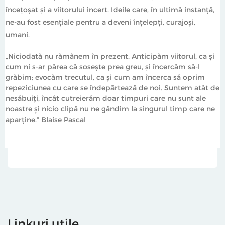
încețoșat și a viitorului incert. Ideile care, în ultimă instanță,
ne-au fost esențiale pentru a deveni înțelepți, curajoși,
umani.
„Niciodată nu rămânem în prezent. Anticipăm viitorul, ca și
cum ni s‑ar părea că sosește prea greu, și încercăm să‑l
grăbim; evocăm trecutul, ca și cum am încerca să oprim
repeziciunea cu care se îndepărtează de noi. Suntem atât de
nesăbuiți, încât cutreierăm doar timpuri care nu sunt ale
noastre și nicio clipă nu ne gândim la singurul timp care ne
aparține.” Blaise Pascal
Linkuri utile