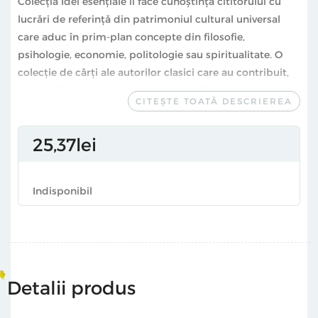
Colecţia Idei esenţiale îi face cunoștință cititorului cu
lucrări de referință din patrimoniul cultural universal
care aduc în prim-plan concepte din filosofie,
psihologie, economie, politologie sau spiritualitate. O
colecție de cărți ale autorilor clasici care au contribuit,
prin ideile lor, la fundamentarea lumii așa cum o
CITEȘTE TOATĂ DESCRIEREA
cunoaștem astăzi, idei către care, indiferent de vârstă,
ne îndreptăm pentru a dobândi o perspectivă completă
25
37
lei
asupra prezentului schimbător, a trecutului încețoșat și
a viitorului incert. Ideile care, în ultimă instanță, ne-au
fost esențiale pentru a deveni înțelepți, curajoși, umani.
Indisponibil
„Niciodată nu rămânem în prezent. Anticipăm viitorul,
ca și cum ni s‑ar părea că sosește prea greu, și încercăm
să‑l grăbim; evocăm trecutul, ca și cum am încerca să
oprim repeziciunea cu care se îndepărtează de noi.
Suntem atât de nesăbuiți, încât cutreierăm doar timpuri
Detalii produs
care nu sunt ale noastre și nicio clipă nu ne gândim la
singurul timp care ne aparține.” Blaise Pascal