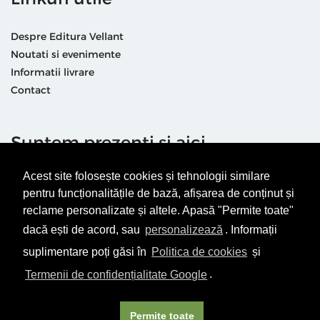
Despre Editura Vellant
Noutati si evenimente
Informatii livrare
Contact
Suntem prezenti și aici
Acest site folosește cookies și tehnologii similare
pentru funcționalitățile de bază, afișarea de conținut și
reclame personalizate și altele. Apasă "Permite toate"
dacă ești de acord, sau
personalizează
. Informații
Termeni & condiții
Politică de utilizare cookie-uri
suplimentare poți găsi în
Politica de cookies
și
Politică de Confidențialitate
ANPC
Termenii de confidențialitate Google
.
© Editura Vellant 2026 | ® Conținut cu drepturi protejate
Permite toate