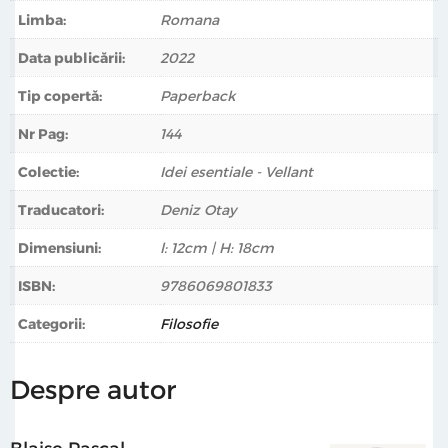
Limba:
Romana
Data publicării:
2022
Tip copertă:
Paperback
Nr Pag:
144
Colectie:
Idei esentiale - Vellant
Traducatori:
Deniz Otay
Dimensiuni:
l: 12cm | H: 18cm
ISBN:
9786069801833
Categorii:
Filosofie
Despre autor
Blaise Pascal