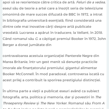
apoi să se reorienteze către critica de artă.
Feluri de a vedea
,
eseul său de teorie a artei care a însoțit seria de televiziune
omonimă de mare succes difuzată de BBC în 1972, a intrat
în bibliografia universitară esențială, fiind considerată una
dintre cele mai inovative cărți despre artă publicate
vreodată. Lucrarea a apărut în traducere, la Vellant, în 2018.
Când romanul său
G.
a câștigat premiul Booker în 1972, John
Berger a donat jumătate din
contravaloarea acestuia organizației Panterele Negre din
Marea Britanie, într-un gest menit să denunțe practicile
imorale ale finanțatorului premiului, gigantul alimentar
Booker McConnell. În mod paradoxal, controversa iscată cu
acest prilej a contribuit la sporirea prestigiului distincției.
În ultima parte a vieții a publicat eseuri având ca subiect
fotografia, arta, politica și memoria, dar și povestiri în
The
Threepenny Review
și
The New Yorker
. Romanul său
From A