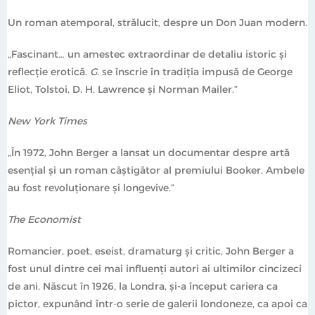
libertate și însingurare, descoperire de sine și
Un roman atemporal, strălucit, despre un Don Juan modern.
autodistrugere. Îl vom regăsi, rafinat paneuropean
ante
litteram
, în principalele orașe ale statelor-națiune ale
„Fascinant… un amestec extraordinar de detaliu istoric și
anilor dintre sfârșitul secolului al XIX-lea și începutul
reflecție erotică.
G.
se înscrie în tradiția impusă de George
secolului al XX-lea: Paris, Milano, Londra, Triest.
Eliot, Tolstoi, D. H. Lawrence și Norman Mailer.”
Cosmopolit, poliglot, senzualist
par excellence
, va
acoperi, cu interesul rece al martorului distant, marile
New York Times
răsturnări istorice, politice, sociale, tehnologice ale
timpului său, într-un total dispreț față de ideea de
„În 1972, John Berger a lansat un documentar despre artă
soartă ca un dat.
esențial și un roman câștigător al premiului Booker. Ambele
au fost revoluționare și longevive.”
Un portret plin de compasiune al Europei dinainte de
izbucnirea Primului Război Mondial,
G.
este o operă de
The Economist
ficțiune clasică de la un maestru modern ce merită
Romancier, poet, eseist, dramaturg şi critic, John Berger a
redescoperit.
fost unul dintre cei mai influenți autori ai ultimilor cincizeci
de ani. Născut în 1926, la Londra, și-a început cariera ca
pictor, expunând într-o serie de galerii londoneze, ca apoi ca