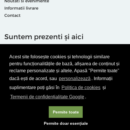
Noutati si evenimente
Informatii livrare
Contact
Suntem prezenti și aici
Acest site folosește cookies și tehnologii similare
pentru funcționalitățile de bază, afișarea de conținut și
reclame personalizate și altele. Apasă "Permite toate"
dacă ești de acord, sau
personalizează
. Informații
Termeni & condiții
Politică de utilizare cookie-uri
Politică de Confidențialitate
ANPC
suplimentare poți găsi în
Politica de cookies
și
Termenii de confidențialitate Google
.
© Editura Vellant 2026 | ® Conținut cu drepturi protejate
Permite toate
Permite doar esențiale