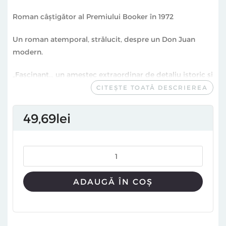
Roman câștigător al Premiului Booker în 1972
Un roman atemporal, strălucit, despre un Don Juan
modern.
„Fascinant… un amestec extraordinar de detaliu istoric și
reflecție erotică.
G.
se înscrie în tradiția impusă de
CITEȘTE TOATĂ DESCRIEREA
George Eliot, Tolstoi, D. H. Lawrence și Norman Mailer.”
49
69
lei
New York Times
„În 1972, John Berger a lansat un documentar despre
artă esențial și un roman câștigător al premiului Booker.
Ambele au fost revoluționare și longevive.”
ADAUGĂ ÎN COȘ
The Economist
Romancier, poet, eseist, dramaturg şi critic, John Berger