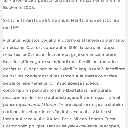
to X
a fost inclus pe lista lungă a nominalizărilor la premiul
Booker în 2008.
S-a stins la vârsta de 90 de ani, în Franța, unde se stabilise
din 1974.
Fiul unui negustor bogat din Livorno și al tinerei sale amante
americane, G. a fost conceput în 1886, la patru ani după
moartea lui Garibaldi. Încredințat grijii verilor săi materni
Beatrice și Jocelyn, descendenții unei familii aristocratice
decăzute, G. deprinde tainele vieții în Anglia rurală. Înstrăinat
de părinți, condamnat dintru început la soarta celor fără
patrie ori apartenență, G. întruchipează individul
contemporan pendulând între libertate și însingurare,
descoperire de sine și autodistrugere. Îl vom regăsi, rafinat
paneuropean
ante litteram
, în principalele orașe ale statelor-
națiune ale anilor dintre sfârșitul secolului al XIX-lea și
începutul secolului al XX-lea: Paris, Milano, Londra, Triest.
Cosmopolit, poliglot, senzualist
par excellence
, va acoperi,