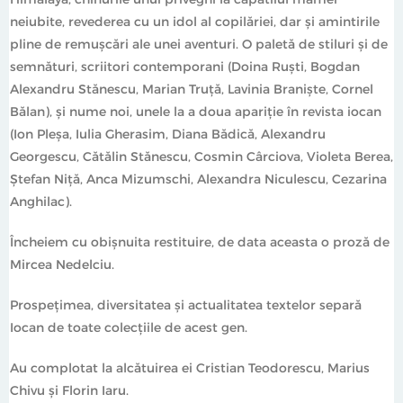
neiubite, revederea cu un idol al copilăriei, dar și amintirile
pline de remușcări ale unei aventuri. O paletă de stiluri și de
semnături, scriitori contemporani (Doina Ruști, Bogdan
Alexandru Stănescu, Marian Truță, Lavinia Braniște, Cornel
Bălan), și nume noi, unele la a doua apariție în revista iocan
(Ion Pleșa, Iulia Gherasim, Diana Bădică, Alexandru
Georgescu, Cătălin Stănescu, Cosmin Cârciova, Violeta Berea,
Ștefan Niță, Anca Mizumschi, Alexandra Niculescu, Cezarina
Anghilac).
Încheiem cu obișnuita restituire, de data aceasta o proză de
Mircea Nedelciu.
Prospeţimea, diversitatea şi actualitatea textelor separă
Iocan de toate colecţiile de acest gen.
Au complotat la alcătuirea ei Cristian Teodorescu, Marius
Chivu și Florin Iaru.