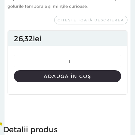
golurile temporale și mințile curioase.
Tom Hanks deschide volumul cu o povestire despre
CITEȘTE TOATĂ DESCRIEREA
puseurile de adrenalină ale unei relații cu o femeie
modernă: „Să fiu iubitul Annei mă făcea să mă simt de
26
32
lei
parcă mă antrenam pentru Trupele Speciale Americane
în timp ce munceam cu normă întreagă într-un centru
de livrare Amazon în Oklahoma Panhandle în timpul
sezonului cu tornade.” Ritmul nebun continuă cu o
povestire despre un interviu neobișnuit, o alta despre
ADAUGĂ ÎN COȘ
„un bărbat de 38 de ani izgonit din casă în mod civilizat
de soție”, povestea unui altfel de sfîrșit al lumii, imaginat
pe piscurile munților Himalaya, chinurile unui priveghi la
căpătîiul mamei neiubite, revederea cu un idol al
copilăriei, dar și amintirile pline de remușcări ale unei
aventuri. O paletă de stiluri și de semnături, scriitori
contemporani (Doina Ruști, Bogdan Alexandru
Detalii produs
Stănescu, Marian Truță, Lavinia Braniște, Cornel Bălan), și