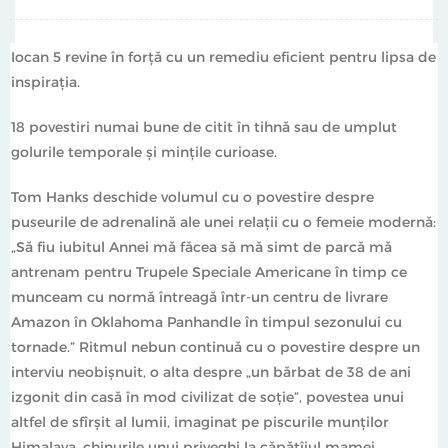
autorii debutați de iocan revin și vor reveni cu proze noi.
Începem, așadar, să vorbim de o nouă generație de
Iocan 5 revine în forță cu un remediu eficient pentru lipsa de
prozatori!" (Marius Chivu).
inspirația.
Copertă și fotografii de Mitoș Micleușanu
18 povestiri numai bune de citit în tihnă sau de umplut
golurile temporale și mințile curioase.
Tom Hanks deschide volumul cu o povestire despre
puseurile de adrenalină ale unei relații cu o femeie modernă:
„Să fiu iubitul Annei mă făcea să mă simt de parcă mă
antrenam pentru Trupele Speciale Americane în timp ce
munceam cu normă întreagă într-un centru de livrare
Amazon în Oklahoma Panhandle în timpul sezonului cu
tornade.” Ritmul nebun continuă cu o povestire despre un
interviu neobișnuit, o alta despre „un bărbat de 38 de ani
izgonit din casă în mod civilizat de soție”, povestea unui
altfel de sfîrșit al lumii, imaginat pe piscurile munților
Himalaya, chinurile unui priveghi la căpătîiul mamei