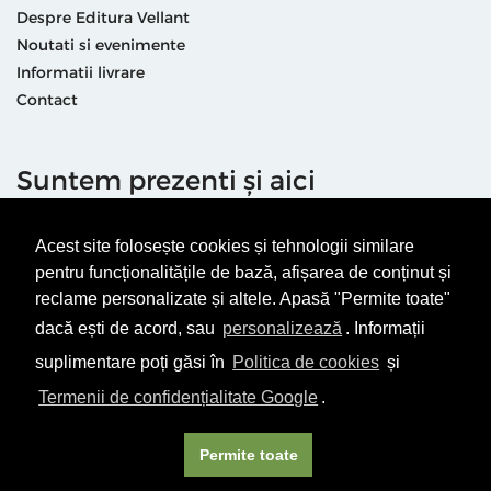
Despre Editura Vellant
Noutati si evenimente
Informatii livrare
Contact
Suntem prezenti și aici
Acest site folosește cookies și tehnologii similare
pentru funcționalitățile de bază, afișarea de conținut și
reclame personalizate și altele. Apasă "Permite toate"
dacă ești de acord, sau
personalizează
. Informații
Termeni & condiții
Politică de utilizare cookie-uri
suplimentare poți găsi în
Politica de cookies
și
Politică de Confidențialitate
ANPC
Termenii de confidențialitate Google
.
© Editura Vellant 2026 | ® Conținut cu drepturi protejate
Permite toate