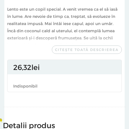
Lento este un copil special. A venit vremea ca el să iasă
în lume. Are nevoie de timp ca, treptat, să evolueze în
realitatea impusă. Mai întâi iese capul, apoi un umăr.
Încă din coconul cald al uterului, el contemplă lumea
exterioară şi-i descoperă frumusețea. Se uită la ochii
luminoşi ai asistentei medicale, inspiră mirosurile,
CITEȘTE TOATĂ DESCRIEREA
ascultă murmurul frunzelor din copacii de afară.
Tranziţia durează șaptezeci și două de zile.
26
32
lei
Lento crește. În mod sigur nu este ca toți ceilalți. Lumea
întreagă (medicii, psihiatrii, ceilalți oameni) îl arată cu
degetul. Lento nu e un copil ca alți copii. E cu siguranță
Indisponibil
încet la minte. E pur și simplu diferit. Această lentoare îi
permite să-și dezvolte simțurile. Lento e un clarvăzător.
Se maturizează. Se îndrăgosteşte. Ea e cea mai rapidă
din lume, iar el o învață lentoarea.
Antoni Casas Ros revine cu o poveste despre alteritate.
Un text delicat, fantezist, punctat cu momente teribile
Detalii produs
marcând întoarcerea aspră la realitate, alternanţa dintre