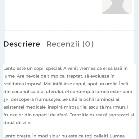
Descriere
Recenzii (0)
Lento este un copil special. A venit vremea ca el să iasă în
lume. Are nevoie de timp ca, treptat, să evolueze în
realitatea impusă. Mai întâi iese capul, apoi un umăr. Încă
din coconul cald al uterului, el contemplă lumea exterioară
şi-i descoperă frumusețea. Se uită la ochii luminoşi ai
asistentei medicale, inspiră mirosurile, ascultă murmurul
frunzelor din copacii de afară. Tranziţia durează șaptezeci și
două de zile.
Lento crește. În mod sigur nu este ca toți ceilalți. Lumea