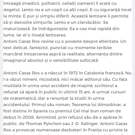
întreagă (medicii, psihiatrii, ceilalți oameni) îl arată cu
degetul. Lento nu e un copil ca alți copii. E cu siguranță încet
la minte. E pur și simplu diferit. Această lentoare îi permite
să-și dezvolte simțurile. Lento e un clarvăzător. Se
maturizează. Se îndrăgosteşte. Ea e cea mai rapidă din
lume, iar el o învață lentoarea.
Antoni Casas Ros revine cu o poveste despre alteritate. Un
text delicat, fantezist, punctat cu momente teribile
marcând întoarcerea aspră la realitate, alternanţa dintre
imaginarul absolut şi o sensibilitate sufocată.
Antoni Casas Ros s-a născut în 1972 în Catalonia franceză. Nu
l-a văzut nimeni, niciodată, nici măcar editorul său. Cu faţa
mutilată în urma unui accident de maşină, scriitorul a
refuzat să apară în public în ultimii 15 ani. A urmat cursuri
de matematică, dar a renunţat la studii în urma
accidentului. Primul său roman, Teorema lui Almodóvar, a
fost distins în Spania cu premiul Cel mai bun roman de
debut în 2008. Amintind, prin refuzul său de a apărea în
public, de Thomas Pynchon sau J. D. Salinger, Antoni Casas
Ros a provocat numeroase dezbateri în Franţa cu privire la