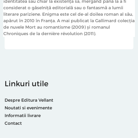
identitatea sau chiar la existenţa sa, mergând până la a fi
considerat o găselniţă editorială sau o fantasmă a lumii
literare pariziene. Enigma este cel de-al doilea roman al său,
apărut în 2010 în Franţa. A mai publicat la Gallimard colecţia
de nuvele Mort au romantisme (2009) şi romanul
Chroniques de la dernière révolution (2011).
Linkuri utile
Despre Editura Vellant
Noutati si evenimente
Informatii livrare
Contact