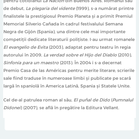
pentru cotidianul
La Nación
din Buenos Aires. Romanul său
de debut,
La plegaria del vidente
(1999), s-a numărat printre
finalistele la prestigiosul Premio Planeta și a primit Premiul
Memorial Silverio Cañada în cadrul festivalului Semana
Negra de Gijón (Spania), una dintre cele mai importante
competiții dedicate literaturii polițiste. I-au urmat romanele
El evangelio de Evita
(2003), adaptat pentru teatru în regia
autorului în 2009,
La verdad sobre el Hijo del Diablo
(2010),
Sinfonía para un maestro
(2013). În 2004 i s-a decernat
Premio Casa de las Américas pentru merite literare, scrierile
sale fiind traduse în numeroase limbi și publicate pe scară
largă în spaniolă în America Latină, Spania și Statele Unite.
Cel de-al patrulea roman al său,
El puñal de Dido
(
Pumnalul
Didonei
) (2007), se află în pregătire la Editura Vellant.