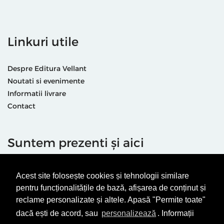
Linkuri utile
Despre Editura Vellant
Noutati si evenimente
Informatii livrare
Contact
Suntem prezenti și aici
Acest site folosește cookies și tehnologii similare
pentru funcționalitățile de bază, afișarea de conținut și
reclame personalizate și altele. Apasă "Permite toate"
dacă ești de acord, sau
personalizează
. Informații
Termeni & condiții
Politică de utilizare cookie-uri