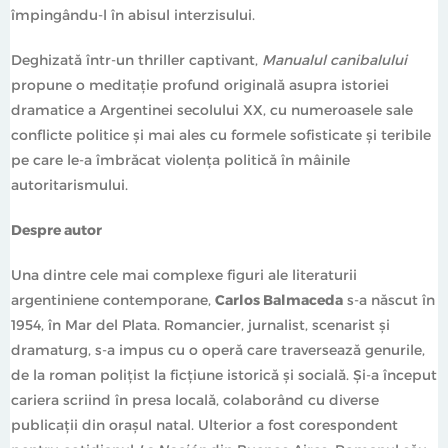
împingându-l în abisul interzisului.
Deghizată într-un thriller captivant,
Manualul canibalului
propune o meditație profund originală asupra istoriei
dramatice a Argentinei secolului XX, cu numeroasele sale
conflicte politice și mai ales cu formele sofisticate și teribile
pe care le-a îmbrăcat violența politică în mâinile
autoritarismului.
Despre autor
Una dintre cele mai complexe figuri ale literaturii
argentiniene contemporane,
Carlos Balmaceda
s-a născut în
1954, în Mar del Plata. Romancier, jurnalist, scenarist și
dramaturg, s-a impus cu o operă care traversează genurile,
de la roman polițist la ficțiune istorică și socială. Și-a început
cariera scriind în presa locală, colaborând cu diverse
publicații din orașul natal. Ulterior a fost corespondent