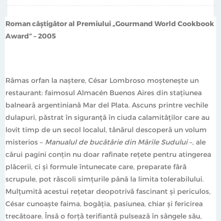
Vellant.
Roman câștigător al Premiului „Gourmand World Cookbook
Award” – 2005
Rămas orfan la naștere, César Lombroso moștenește un
restaurant: faimosul Almacén Buenos Aires din stațiunea
balneară argentiniană Mar del Plata. Ascuns printre vechile
dulapuri, păstrat în siguranță în ciuda calamităților care au
lovit timp de un secol localul, tânărul descoperă un volum
misterios –
Manualul de bucătărie din Mările Sudului
–, ale
cărui pagini conțin nu doar rafinate rețete pentru atingerea
plăcerii, ci și formule întunecate care, preparate fără
scrupule, pot răscoli simțurile până la limita tolerabilului.
Mulțumită acestui rețetar deopotrivă fascinant și periculos,
César cunoaște faima, bogăția, pasiunea, chiar și fericirea
trecătoare. Însă o forță terifiantă pulsează în sângele său,