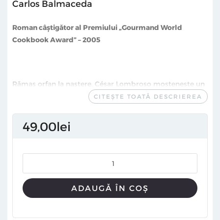
Carlos Balmaceda
Roman câștigător al Premiului „Gourmand World
Cookbook Award” – 2005
Rămas orfan la naștere, César Lombroso moștenește un
restaurant: faimosul Almacén Buenos Aires din stațiunea
CITEȘTE TOATĂ DESCRIEREA
balneară argentiniană Mar del Plata. Ascuns printre
vechile dulapuri, păstrat în siguranță în ciuda
49
00
lei
calamităților care au lovit timp de un secol localul,
tânărul descoperă un volum misterios –
Manualul de
bucătărie din Mările Sudului
–, ale cărui pagini conțin nu
doar rafinate rețete pentru atingerea plăcerii, ci și
formule întunecate care, preparate fără scrupule, pot
ADAUGĂ ÎN COȘ
răscoli simțurile până la limita tolerabilului. Mulțumită
acestui rețetar deopotrivă fascinant și periculos, César
cunoaște faima, bogăția, pasiunea, chiar și fericirea