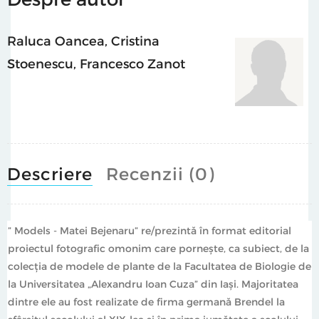
din ultimii ani, prin fotografie și filme video, el
investighează materialitatea mediului fotografic și
politicile de reprezentare în formatul documentar.
Raluca Oancea
,
Cristina
Folosind platforma tehnologică specifică imaginilor
Stoenescu
,
Francesco Zanot
analogice, fie ele statice sau dinamice, el aduce în prim
plan procesul fotografic ca martor al crizei singularității
și al angajamentului artistic. Colaborează cu Galeria
Anca Poterașu (București).
Carte aparută cu sprijinul generos al: Gianina and Tudor
Descriere
Recenzii (0)
Grecu Collection, Invitro, Eximprod Engineering Group și
/SAC Bucharest.
“Models by Matei Bejenaru” is published in English.
” Models - Matei Bejenaru” re/prezintă în format editorial
proiectul fotografic omonim care pornește, ca subiect, de la
Photographs / works: Matei Bejenaru
colecția de modele de plante de la Facultatea de Biologie de
la Universitatea „Alexandru Ioan Cuza” din Iași. Majoritatea
Texts / authors: Raluca Oancea, Cristina Stoenescu,
dintre ele au fost realizate de firma germană Brendel la
Francesco Zanot,