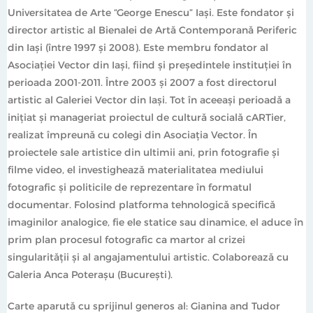
Universitatea de Arte “George Enescu” Iaşi. Este fondator şi
director artistic al Bienalei de Artă Contemporană Periferic
din Iaşi (între 1997 şi 2008). Este membru fondator al
Asociaţiei Vector din Iaşi, fiind şi preşedintele instituţiei în
perioada 2001-2011. Între 2003 şi 2007 a fost directorul
artistic al Galeriei Vector din Iaşi. Tot în aceeaşi perioadă a
iniţiat şi manageriat proiectul de cultură socială cARTier,
realizat împreună cu colegi din Asociaţia Vector. În
proiectele sale artistice din ultimii ani, prin fotografie și
filme video, el investighează materialitatea mediului
fotografic și politicile de reprezentare în formatul
documentar. Folosind platforma tehnologică specifică
imaginilor analogice, fie ele statice sau dinamice, el aduce în
prim plan procesul fotografic ca martor al crizei
singularității și al angajamentului artistic. Colaborează cu
Galeria Anca Poterașu (București).
Carte aparută cu sprijinul generos al: Gianina and Tudor