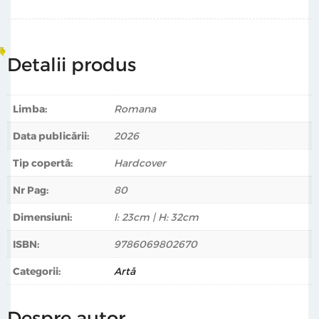
semnificație culturală, de instrumente de cunoaștere
rațională a realității.
Despre autor
Detalii produs
Matei Bejenaru (născut în 1963 în Suceava). trăieşte şi
lucrează în Iaşi și este absolvent al Institutului Politehnic
Limba:
Romana
Iaşi în 1988 şi al Universităţii de Arte “George Enescu” Iaşi,
Data publicării:
2026
secţia Pictură în 1996. Din 1999 predă fotografia şi arta
video la Universitatea de Arte “George Enescu” Iaşi. Este
Tip copertă:
Hardcover
fondator şi director artistic al Bienalei de Artă
Nr Pag:
80
Contemporană Periferic din Iaşi (între 1997 şi 2008). Este
membru fondator al Asociaţiei Vector din Iaşi, fiind şi
Dimensiuni:
l: 23cm | H: 32cm
preşedintele instituţiei în perioada 2001-2011. Între 2003
ISBN:
9786069802670
şi 2007 a fost directorul artistic al Galeriei Vector din
Iaşi. Tot în aceeaşi perioadă a iniţiat şi manageriat
Categorii:
Artă
proiectul de cultură socială cARTier, realizat împreună
cu colegi din Asociaţia Vector. În proiectele sale artistice
Despre autor