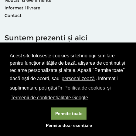
Noutati si evenimente
Informatii livrare
Contact
Suntem prezenti și aici
Acest site folosește cookies și tehnologii similare
pentru funcționalitățile de bază, afișarea de conținut și
reclame personalizate și altele. Apasă "Permite toate"
dacă ești de acord, sau
personalizează
. Informații
Termeni & condiții
Politică de utilizare cookie-uri
suplimentare poți găsi în
Politica de cookies
și
Politică de Confidențialitate
ANPC
Termenii de confidențialitate Google
.
© Editura Vellant 2026 | ® Conținut cu drepturi protejate
Permite toate
Permite doar esențiale