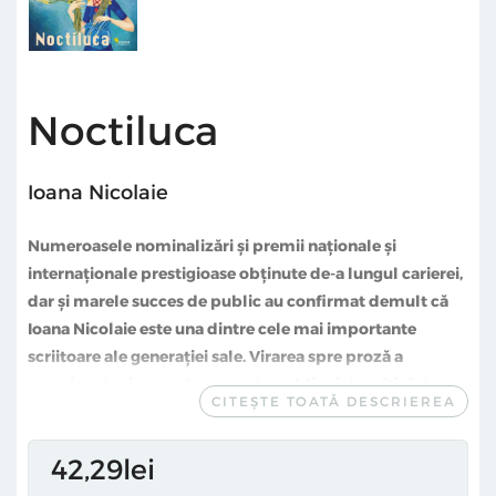
Noctiluca
Ioana Nicolaie
Numeroasele nominalizări și premii naționale și
internaționale prestigioase obținute de-a lungul carierei,
dar și marele succes de public au confirmat demult că
Ioana Nicolaie este una dintre cele mai importante
scriitoare ale generației sale. Virarea spre proză a
surprins, dar imensul succes de public și de critică de
CITEȘTE TOATĂ DESCRIEREA
care s-au bucurat romanele sale a demonstrat că nu a
fost vorba doar despre un pariu câștigător, ci că Ioana
42
29
lei
Nicolaie este un autor care area dexteritatea de a
convinge, indiferent de genul literar pe care-l abordează.