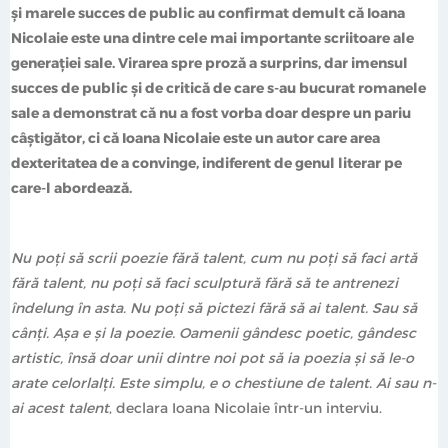
numeroase reviste și antologii străine. Invitată pentru
și marele succes de public au confirmat demult că Ioana
lecturi și conferințe la numeroase festivaluri naționale și
Nicolaie este una dintre cele mai importante scriitoare ale
internaționale de literatură. Este membră a Uniunii
generației sale. Virarea spre proză a surprins, dar imensul
Scriitorilor din România și a PEN România. Cea mai
succes de public și de critică de care s-au bucurat romanele
nouă carte publicată este ”Miezul inimii”, Humanitas
2022.
sale a demonstrat că nu a fost vorba doar despre un pariu
câștigător, ci că Ioana Nicolaie este un autor care area
dexteritatea de a convinge, indiferent de genul literar pe
care-l abordează.
Nu poți să scrii poezie fără talent, cum nu poți să faci artă
fără talent, nu poți să faci sculptură fără să te antrenezi
îndelung în asta. Nu poți să pictezi fără să ai talent. Sau să
cânți. Așa e și la poezie. Oamenii gândesc poetic, gândesc
artistic, însă doar unii dintre noi pot să ia poezia și să le-o
arate celorlalți. Este simplu, e o chestiune de talent. Ai sau n-
ai acest talent
, declara Ioana Nicolaie într-un interviu.