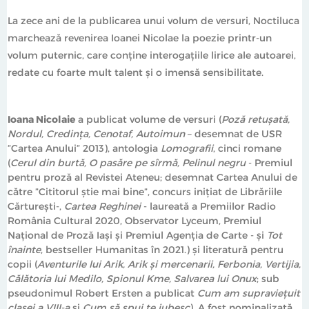
La zece ani de la publicarea unui volum de versuri, Noctiluca
marchează revenirea Ioanei Nicolae la poezie printr-un
volum puternic, care conține interogațiile lirice ale autoarei,
redate cu foarte mult talent și o imensă sensibilitate.
Ioana Nicolaie
a publicat volume de versuri (
Poză retuşată,
Nordul, Credinţa, Cenotaf,
Autoimun
– desemnat de USR
”Cartea Anului” 2013), antologia
Lomografii
, cinci romane
(
Cerul din burtă, O pasăre pe sîrmă, Pelinul negru
- Premiul
pentru proză al Revistei Ateneu; desemnat Cartea Anului de
către ”Cititorul știe mai bine”, concurs inițiat de Librăriile
Cărturești-,
Cartea Reghinei
- laureată a Premiilor Radio
România Cultural 2020, Observator Lyceum, Premiul
Național de Proză Iași și Premiul Agenția de Carte - și
Tot
înainte
, bestseller Humanitas în 2021.) și literatură pentru
copii (
Aventurile lui Arik, Arik și mercenarii, Ferbonia, Vertijia,
Călătoria lui Medilo,
Spionul Kme, Salvarea lui Onux
; sub
pseudonimul Robert Ersten a publicat
Cum am
supraviețuit
clasei a VIII-a
și
Cum să spui te iubesc
). A fost nominalizată