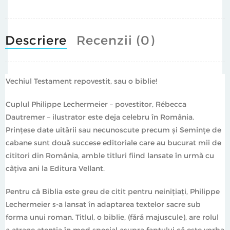
Descriere
Recenzii (0)
Vechiul Testament repovestit, sau o biblie!
Cuplul Philippe Lechermeier – povestitor, Rébecca
Dautremer – ilustrator este deja celebru în România.
Prințese date uitării sau necunoscute precum și Semințe de
cabane sunt două succese editoriale care au bucurat mii de
cititori din România, amble titluri fiind lansate în urmă cu
câțiva ani la Editura Vellant.
Pentru că Biblia este greu de citit pentru neinițiați, Philippe
Lechermeier s-a lansat în adaptarea textelor sacre sub
forma unui roman. Titlul, o biblie, (fără majuscule), are rolul
a atrage atenția în mod special asupra faptului că este vorba