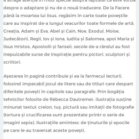
despre o adaptare și nu de o nouă traducere. De la Facere
până la moartea lui Iisus, regăsim în carte toate poveștile
care au inspirat de-a lungul veacurilor toate formele de artă.
Creația, Adam și Eva, Abel și Cain, Noe, Exodul, Moise,
Judecătorii, Regii, Iov și Iona, Iudita și Salomea, apoi Maria și
Iisus Hristos, Apostolii și fariseii, secole de-a rândul au fost
inepuizabile surse de inspirație pentru pictori, sculptori și
scriitori.
Așezarea în pagină contribuie și ea la farmecul lecturii,
folosind impecabil jocul de litere sau de titluri care despart
diferitele povești în capitole sau paragrafe. Prin bogăția
tehnicilor folosite de Rébecca Dautremer, ilustrația susține
minunat textul: creion, tuș, pictură sau imitații de fotografie
(tortura și crucificarea sunt prezentate printr-o serie de
imagini sepia). Ilustrațiile amintesc de ținuturile și epocile
pe care le-au traversat aceste povești.