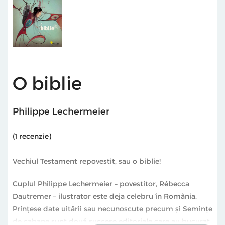
O biblie
Philippe Lechermeier
(
1
recenzie)
Vechiul Testament repovestit, sau o biblie!
Cuplul Philippe Lechermeier – povestitor, Rébecca
Dautremer – ilustrator este deja celebru în România.
Prințese date uitării sau necunoscute precum și Semințe
de cabane sunt două succese editoriale care au bucurat