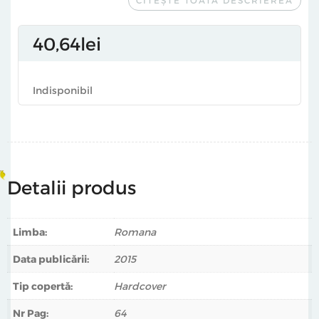
cu prostii pentru copii în care o pisică, în loc să crească,
se face mai mica și devine parazit, elefantul se satură de
40
64
lei
legănat și gonește prin oraș într-o motocicletă cu ataș, o
gumă se mestecă o săptămână, caruselul, în loc de cai și
de șarete, e dotat cu băieți și fete, copiii caută elixirul
Indisponibil
fericirii în loc să-nvețe tabla înmulțirii, iar ursul e mâncat
de mure. Dacă mai pui și multe idei ciudate, finaluri
neașteptate și cele mai șmechere ilustrații… E, uite așa, îi
faci pe copii să le placă cititul. PE DOS - poezii cu prostii
pentru copii - Hai să le citim, copii!
Detalii produs
Limba:
Romana
Data publicării:
2015
Tip copertă:
Hardcover
Nr Pag:
64