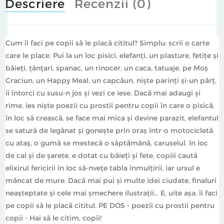
Descriere
Recenzii (0)
Cum îi faci pe copii să le placă cititul? Simplu: scrii o carte
care le place. Pui la un loc pisici, elefanți, un plasture, fetițe și
băieți, țânțari, spanac, un rinocer, un caca, tatuaje, pe Moș
Craciun, un Happy Meal, un capcăun, niște parinți și-un pârț,
îi întorci cu susu-n jos și vezi ce iese. Dacă mai adaugi și
rime, ies niște poezii cu prostii pentru copii în care o pisică,
în loc să crească, se face mai mica și devine parazit, elefantul
se satură de legănat și gonește prin oraș într-o motocicletă
cu ataș, o gumă se mestecă o săptămână, caruselul, în loc
de cai și de șarete, e dotat cu băieți și fete, copiii caută
elixirul fericirii în loc să-nvețe tabla înmulțirii, iar ursul e
mâncat de mure. Dacă mai pui și multe idei ciudate, finaluri
neașteptate și cele mai șmechere ilustrații… E, uite așa, îi faci
pe copii să le placă cititul. PE DOS - poezii cu prostii pentru
copii - Hai să le citim, copii!