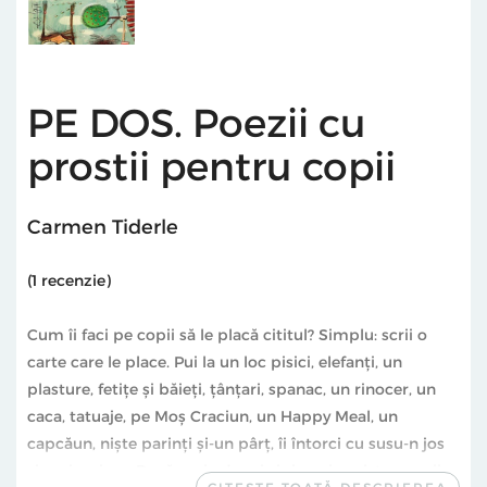
PE DOS. Poezii cu
prostii pentru copii
Carmen Tiderle
(
1
recenzie)
Cum îi faci pe copii să le placă cititul? Simplu: scrii o
carte care le place. Pui la un loc pisici, elefanți, un
plasture, fetițe și băieți, țânțari, spanac, un rinocer, un
caca, tatuaje, pe Moș Craciun, un Happy Meal, un
capcăun, niște parinți și-un pârț, îi întorci cu susu-n jos
și vezi ce iese. Dacă mai adaugi și rime, ies niște poezii
CITEȘTE TOATĂ DESCRIEREA