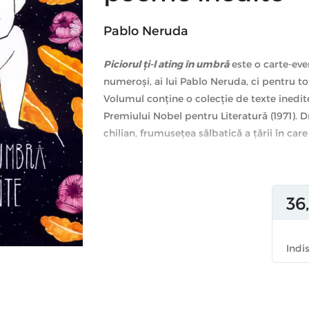
Pablo Neruda
Piciorul
ți-l ating în umbră
este o carte-eve
numeroși, ai lui Pablo Neruda, ci pentru toț
Volumul conține o colecție de texte inedite
Premiului Nobel pentru Literatură (1971). Dr
chilian, frumusețea sălbatică a țării în ca
naturii, toate acestea sunt temele favorite
a lungul a peste 20 de ani, din anii '50 și p
uitate prin caiete sau scrise direct pe șe
36
vase de croazieră, aceste poeme - unele nefi
profunzimea de expresie și sonoritatea ex
bucurându-se însă și de libertatea imperfecț
Indi
Pablo Neruda
, pe numele său adevărat Rica
născut în 1904 la Parral, dar și-a petrecut 
cărui amintire se va simți întotdeauna leg