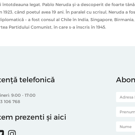
ți întotdeauna legat. Pablo Neruda și-a descoperit de foarte tână
n 1923, când poetul avea 19 ani. În paralel cu scrisul, Neruda a fos
plomatică – a fost consul al Chile în India, Singapore, Birmania,
tea Partidului Comunist, în care s-a înscris în 1945.
tență telefonică
Abone
ineri: 9:00 - 17:00
33 106 768
em prezenti și aici