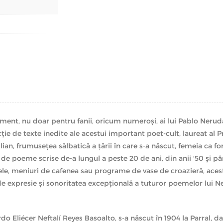
ment, nu doar pentru fanii, oricum numeroși, ai lui Pablo Nerud
ecție de texte inedite ale acestui important poet-cult, laureat al 
ilian, frumusețea sălbatică a țării în care s-a născut, femeia ca 
 de poeme scrise de-a lungul a peste 20 de ani, din anii '50 și pâ
țele, meniuri de cafenea sau programe de vase de croazieră, acest
de expresie și sonoritatea excepțională a tuturor poemelor lui N
o Eliécer Neftalí Reyes Basoalto, s-a născut în 1904 la Parral, d