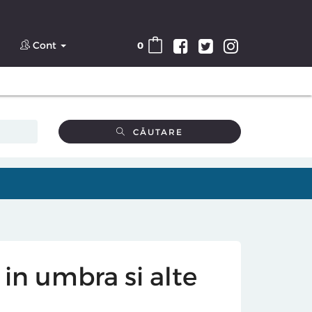
Cont
0
CĂUTARE
g in umbra si alte