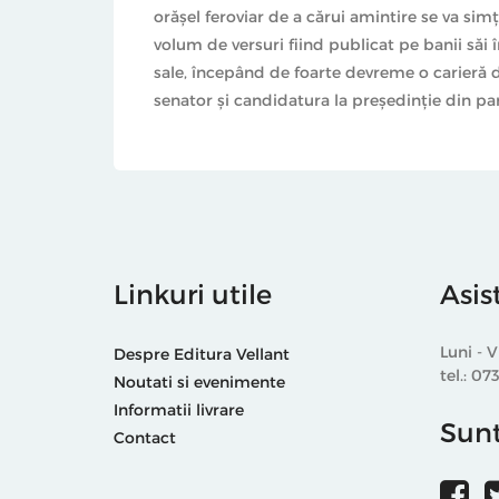
orășel feroviar de a cărui amintire se va sim
volum de versuri fiind publicat pe banii săi î
sale, începând de foarte devreme o carieră di
senator și candidatura la președinție din par
Linkuri utile
Asis
Luni - V
Despre Editura Vellant
tel.: 07
Noutati si evenimente
Informatii livrare
Sunt
Contact