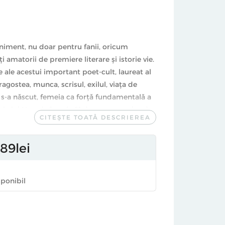
niment, nu doar pentru fanii, oricum
i amatorii de premiere literare și istorie vie.
 ale acestui important poet-cult, laureat al
agostea, munca, scrisul, exilul, viața de
re s-a născut, femeia ca forță fundamentală a
 ale lui Neruda în cele 21 de poeme scrise de-
CITEȘTE TOATĂ DESCRIEREA
ână în 1973. Publicate în reviste obscure,
rvețele, meniuri de cafenea sau programe de
89
lei
nisate, altele reconstituite - au forța brută,
cepțională a tuturor poemelor lui Neruda,
iunii, a ciornei, a încercării.
sponibil
rdo Eliécer Neftalí Reyes Basoalto, s-a
copilăria în Temuco, un orășel feroviar de a
at. Pablo Neruda și-a descoperit de foarte