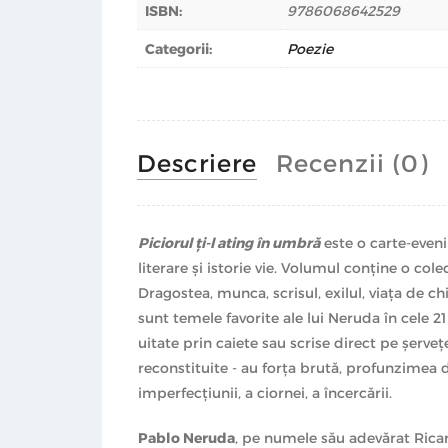
ISBN:
9786068642529
Categorii:
Poezie
Descriere
Recenzii (0)
Piciorul
ți-l ating în umbră
este o carte-eveni
literare și istorie vie. Volumul conține o col
Dragostea, munca, scrisul, exilul, viața de ch
sunt temele favorite ale lui Neruda în cele 21
uitate prin caiete sau scrise direct pe șerve
reconstituite - au forța brută, profunzimea 
imperfecțiunii, a ciornei, a încercării.
Pablo Neruda
, pe numele său adevărat Ricard