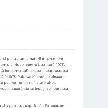
a, ci pentru toți amatorii de premiere
Premiului Nobel pentru Literatură (1971).
forță fundamentală a naturii, toate acestea
nă în 1973. Publicate în reviste obscure,
e poeme - unele nefinisate, altele
eruda, bucurându-se însă și de libertatea
ar și-a petrecut copilăria în Temuco, un