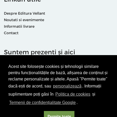
Despre Editura Vellant
Noutati si evenimente
Informatii livrare
Contact
Suntem prezenti și aici
Acest site folosește cookies și tehnologii similare
pentru funcționalitățile de bază, afișarea de conținut și
reclame personalizate și altele. Apasă "Permite toate"
dacă ești de acord, sau
personalizează
. Informații
Termeni & condiții
Politică de utilizare cookie-uri
suplimentare poți găsi în
Politica de cookies
și
Politică de Confidențialitate
ANPC
Termenii de confidențialitate Google
.
© Editura Vellant 2026 | ® Conținut cu drepturi protejate
Permite toate