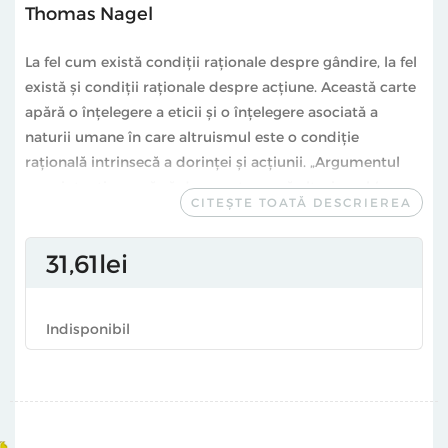
Thomas Nagel
La fel cum există condiții raționale despre gândire, la fel
există și condiții raționale despre acțiune. Această carte
apără o înțelegere a eticii și o înțelegere asociată a
naturii umane în care altruismul este o condiție
rațională intrinsecă a dorinței și acțiunii. „Argumentul
meu intenţionează să demonstreze că altruismul (sau
CITEȘTE TOATĂ DESCRIEREA
principiul lui de origine) depinde de o recunoaştere
deplină a realităţii altor persoane. ”- Thomas Nagel
31
61
lei
Thomas Nagel
este profesor de drept şi de filosofie la
Indisponibil
New York University. Este specialist în filosofie politică,
etică, epistemologie şi filosofia Minţii. Este laureat al
premiilor Rolf Schock Prize in Logic and Philosophy şi
Balzan Prize in Moral Philosophy.