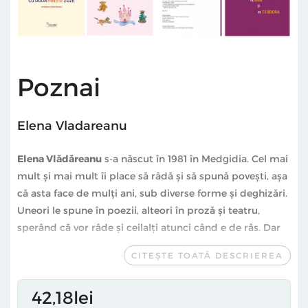
Poznai
Elena Vladareanu
Elena Vlădăreanu
s-a născut în 1981 în Medgidia. Cel mai
mult și mai mult îi place să râdă și să spună povești, așa
că asta face de mulți ani, sub diverse forme și deghizări.
Uneori le spune în poezii, alteori în proză și teatru,
sperând că vor râde și ceilalți atunci când e de râs. Dar
cel mai des le spune verbal, la radio, unde de două ori
CITEȘTE TOATĂ DESCRIEREA
pe săptămână creează povești audio (serioase!) despre
filme. Poznăi cu două zuze este prima ei carte pentru
42
18
lei
copii. Trăiește în București cu cele două fetițe ale ei, Eva