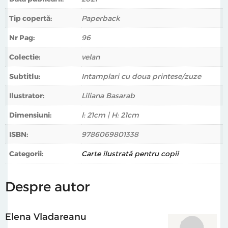
Tip copertă:
Paperback
Nr Pag:
96
Colectie:
velan
Subtitlu:
Intamplari cu doua printese/zuze
Ilustrator:
Liliana Basarab
Dimensiuni:
l: 21cm | H: 21cm
ISBN:
9786069801338
Categorii:
Carte ilustrată pentru copii
Despre autor
Elena Vladareanu