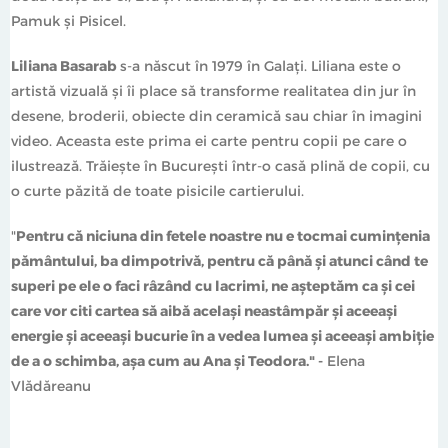
Pamuk și Pisicel.
Liliana Basarab
s-a născut în 1979 în Galați. Liliana este o
artistă vizuală și îi place să transforme realitatea din jur în
desene, broderii, obiecte din ceramică sau chiar în imagini
video. Aceasta este prima ei carte pentru copii pe care o
ilustrează. Trăiește în București într-o casă plină de copii, cu
o curte păzită de toate pisicile cartierului.
"
Pentru că niciuna din fetele noastre nu e tocmai cumințenia
pământului, ba dimpotrivă, pentru că până și atunci când te
superi pe ele o faci râzând cu lacrimi, ne așteptăm ca și cei
care vor citi cartea să aibă același neastâmpăr și aceeași
energie și aceeași bucurie în a vedea lumea și aceeași ambiție
de a o schimba, așa cum au Ana și Teodora." -
Elena
Vlădăreanu