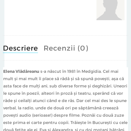
Descriere
Recenzii (0)
Elena Vlădăreanu
s-a născut în 1981 în Medgidia. Cel mai
mult și mai mult îi place să râdă și să spună povești, așa că
asta face de mulți ani, sub diverse forme și deghizări. Uneori
le spune în poezii, alteori în proză și teatru, sperând că vor
râde și ceilalți atunci când e de râs. Dar cel mai des le spune
verbal, la radio, unde de două ori pe săptămână creează
povești audio (serioase!) despre filme. Poznăi cu două zuze
este prima ei carte pentru copii. Trăiește în București cu cele
două fetițe ale ei, Eva și Alexandra, și cu doi motani bătrâni,