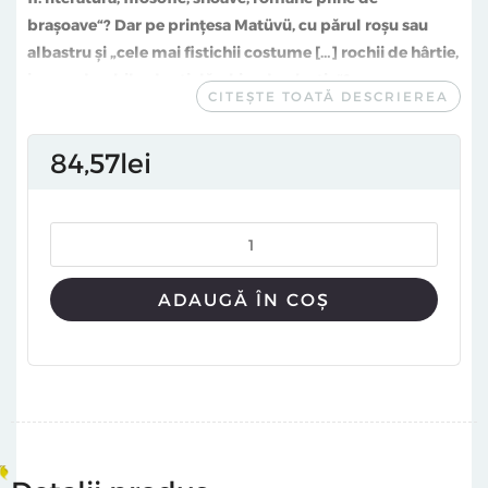
braşoave“? Dar pe prinţesa Matüvü, cu părul roşu sau
albastru şi „cele mai fistichii costume […] rochii de hârtie,
imponderabile, de sticlă, chiar de plastic“?
CITEȘTE TOATĂ DESCRIEREA
Citiţi despre baldachin, dans (şi contradans), alfabetul
84
57
lei
evantalic internaţional, blazoane, animale, palate şi alte
atribute regale… Şi astfel veţi afla totul despre prinţese.
Ah! şi nu uitaţi să vă faceţi testul „Ce fel de prinţesă
sunteţi?“
ADAUGĂ ÎN COȘ
Cartea a primit în 2006 prestigiosul premiu Andersen,
care se acorda de peste 25 de ani cărţilor pentru copii,
la categoria Albume ilustrate.