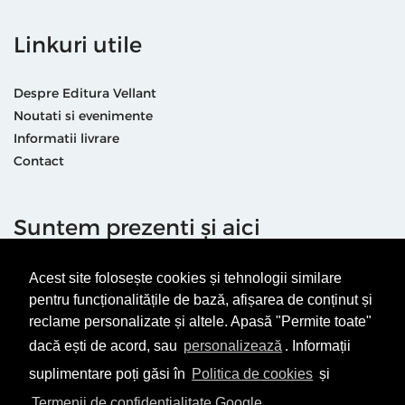
Linkuri utile
Despre Editura Vellant
Noutati si evenimente
Informatii livrare
Contact
Suntem prezenti și aici
Acest site folosește cookies și tehnologii similare
pentru funcționalitățile de bază, afișarea de conținut și
reclame personalizate și altele. Apasă "Permite toate"
dacă ești de acord, sau
personalizează
. Informații
Termeni & condiții
Politică de utilizare cookie-uri
suplimentare poți găsi în
Politica de cookies
și
Politică de Confidențialitate
ANPC
Termenii de confidențialitate Google
.