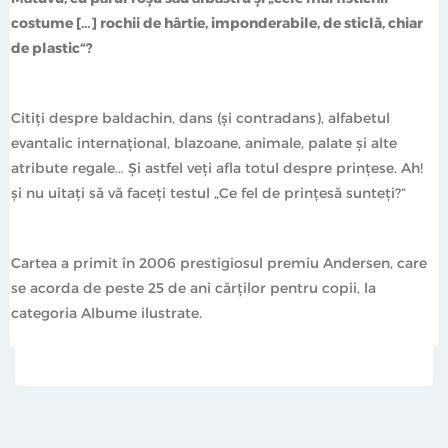
costume […] rochii de hârtie, imponderabile, de sticlă, chiar
de plastic“?
Citiţi despre baldachin, dans (şi contradans), alfabetul
evantalic internaţional, blazoane, animale, palate şi alte
atribute regale… Şi astfel veţi afla totul despre prinţese. Ah!
şi nu uitaţi să vă faceţi testul „Ce fel de prinţesă sunteţi?“
Cartea a primit în 2006 prestigiosul premiu Andersen, care
se acorda de peste 25 de ani cărţilor pentru copii, la
categoria Albume ilustrate.