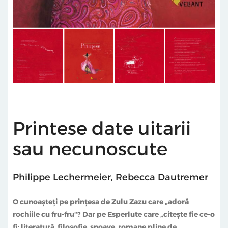
Printese date uitarii
sau necunoscute
Philippe Lechermeier
,
Rebecca Dautremer
O cunoaşteţi pe prinţesa de Zulu Zazu care „adoră
rochiile cu fru-fru“? Dar pe Esperlute care „citeşte fie ce-o
fi: literatură, filosofie, snoave, romane pline de