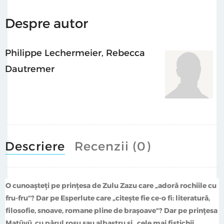
Despre autor
Philippe Lechermeier
,
Rebecca
Dautremer
Descriere
Recenzii (0)
O cunoaşteţi pe prinţesa de Zulu Zazu care „adoră rochiile cu
fru-fru“? Dar pe Esperlute care „citeşte fie ce-o fi: literatură,
filosofie, snoave, romane pline de braşoave“? Dar pe prinţesa
Matüvü, cu părul roşu sau albastru şi „cele mai fistichii