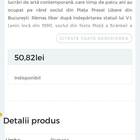
lucrări de artă contemporană, care timp de patru ani au
ocupat pe rând soclul din Piaţa Presei Libere din
Bucureşti. Rămas liber după îndepărtarea statuii lui V.I.
Lenin încă din 1990, soclul din fosta Piaţă a Scânteii a
găzduit lucrările unor artişti precum Andrei Ciubotaru,
CITEȘTE TOATĂ DESCRIEREA
Mihai Balko, Bogdan Raţa, Ileana Oancea, Virgil
Scripcariu, Aurel Tar sau Mihai Zgondoiu. Fiecare proiect
50
82
lei
inclus în volum este documentat fotografic şi este
însoţit de un comentariu semnat de critici de artă,
jurnalişti, artişti sau curatori. Printre aceştia îi regăsim
Indisponibil
pe Magda Cârneci, Luiza Vasiliu, Cristian Neagoe, Vlad
Ursulean, Dan Perjovschi, Cosmin Năsui sau Dan
Popescu.
Proiect 1990 a fost inițiat în ianuarie 2010 prin
amplasarea unei replici a statuii lui V. I. Lenin de Boris
Detalii produs
Caragea, intitulată Ciocan vs. Ulyanov pe soclul din Piața
Presei Libere din București. Artiștii invitați apoi de Ioana
Limba:
Romana