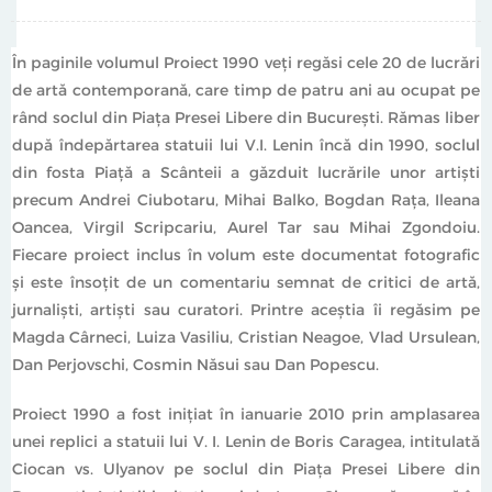
În paginile volumul Proiect 1990 veţi regăsi cele 20 de lucrări
de artă contemporană, care timp de patru ani au ocupat pe
rând soclul din Piaţa Presei Libere din Bucureşti. Rămas liber
după îndepărtarea statuii lui V.I. Lenin încă din 1990, soclul
din fosta Piaţă a Scânteii a găzduit lucrările unor artişti
precum Andrei Ciubotaru, Mihai Balko, Bogdan Raţa, Ileana
Oancea, Virgil Scripcariu, Aurel Tar sau Mihai Zgondoiu.
Fiecare proiect inclus în volum este documentat fotografic
şi este însoţit de un comentariu semnat de critici de artă,
jurnalişti, artişti sau curatori. Printre aceştia îi regăsim pe
Magda Cârneci, Luiza Vasiliu, Cristian Neagoe, Vlad Ursulean,
Dan Perjovschi, Cosmin Năsui sau Dan Popescu.
Proiect 1990 a fost inițiat în ianuarie 2010 prin amplasarea
unei replici a statuii lui V. I. Lenin de Boris Caragea, intitulată
Ciocan vs. Ulyanov pe soclul din Piața Presei Libere din