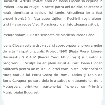
București. Artiștii invitați apoi de Ioana Ciocan să expună în
Proiect 1990 au reușit, în peste patru ani de zile, să creeze o
nouă identitate a soclului lui Lenin. Atitudinea lor a fost
uneori ironică în fața autorităților – Rechinii roșii, alteori
tristă – a se vedea Visul Românesc, dar întotdeauna critică.
Prefaţa volumului este semnată de Marilena Preda Sânc.
Ioana Ciocan este artist vizual și coordonator al programelor
de artă în spațiul public Proiect 1990 (Piața Presei Libere-
București), S P A M (Parcul Carol I-București) și curator al
programului Sculptură en plein air-ul Aiurart. Ioana Ciocan
militează pentru un muzeu al artei comuniste unde speră să
mute statuia lui Petru Groza de Romul Ladea și Lenin de
Boris Caragea, pe care deja le-a salvat din abandonul de la
Mogoșoaia, printr-un parteneriat încheiat cu Primăria
Municipiului București.