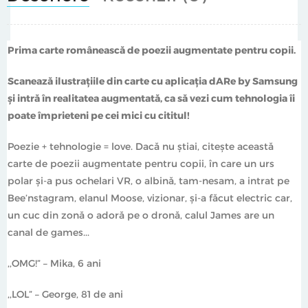
Prima carte românească de poezii augmentate pentru copii.
Scanează ilustrațiile din carte cu aplicația dARe by Samsung
și intră în realitatea augmentată, ca să vezi cum tehnologia îi
poate împrieteni pe cei mici cu cititul!
Poezie + tehnologie = love. Dacă nu știai, citește această
carte de poezii augmentate pentru copii, în care un urs
polar și-a pus ochelari VR, o albină, tam-nesam, a intrat pe
Bee’nstagram, elanul Moose, vizionar, și-a făcut electric car,
un cuc din zonă o adoră pe o dronă, calul James are un
canal de games...
,,OMG!” – Mika, 6 ani
,,LOL” – George, 81 de ani