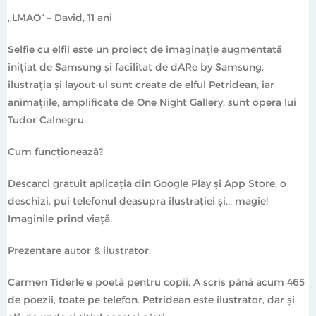
,,LMAO” – David, 11 ani
Selfie cu elfii este un proiect de imaginație augmentată
inițiat de Samsung și facilitat de dARe by Samsung,
ilustrația și layout-ul sunt create de elful Petridean, iar
animațiile, amplificate de One Night Gallery, sunt opera lui
Tudor Calnegru.
Cum funcționează?
Descarci gratuit aplicația din Google Play și App Store, o
deschizi, pui telefonul deasupra ilustrației și... magie!
Imaginile prind viață.
Prezentare autor & ilustrator:
Carmen Tiderle e poetă pentru copii. A scris până acum 465
de poezii, toate pe telefon. Petridean este ilustrator, dar și