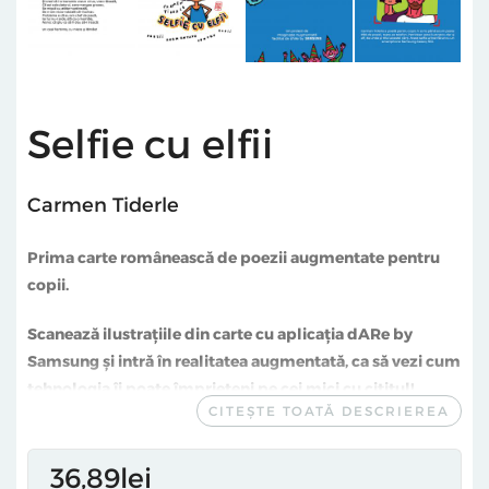
Selfie cu elfii
Carmen Tiderle
Prima carte românească de poezii augmentate pentru
copii.
Scanează ilustrațiile din carte cu aplicația dARe by
Samsung și intră în realitatea augmentată, ca să vezi cum
tehnologia îi poate împrieteni pe cei mici cu cititul!
CITEȘTE TOATĂ DESCRIEREA
Poezie + tehnologie = love. Dacă nu știai, citește această
carte de poezii augmentate pentru copii, în care un urs
36
89
lei