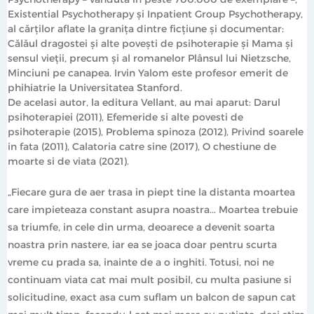
Existential Psychotherapy şi Inpatient Group Psychotherapy,
al cărţilor aflate la graniţa dintre ficţiune şi documentar:
Călăul dragostei şi alte poveşti de psihoterapie şi Mama şi
sensul vieţii, precum şi al romanelor Plânsul lui Nietzsche,
Minciuni pe canapea. Irvin Yalom este profesor emerit de
phihiatrie la Universitatea Stanford.
De acelasi autor, la editura Vellant, au mai aparut: Darul
psihoterapiei (2011), Efemeride si alte povesti de
psihoterapie (2015), Problema spinoza (2012), Privind soarele
in fata (2011), Calatoria catre sine (2017), O chestiune de
moarte si de viata (2021).
„Fiecare gura de aer trasa in piept tine la distanta moartea
care impieteaza constant asupra noastra... Moartea trebuie
sa triumfe, in cele din urma, deoarece a devenit soarta
noastra prin nastere, iar ea se joaca doar pentru scurta
vreme cu prada sa, inainte de a o inghiti. Totusi, noi ne
continuam viata cat mai mult posibil, cu multa pasiune si
solicitudine, exact asa cum suflam un balcon de sapun cat