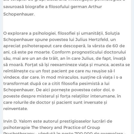
proceselor psihoterapeutice"
savuroasă biografie a filosofului german Arthur
Schopenhauer.
O explorare a psihologiei, filosofiei şi umanităţii, Soluţia
Schopenhauer spune povestea lui Julius Hertzfeld, un
apreciat psihoterapeut care descoperă, la vârsta de 60 de
ani, că este pe moarte. Conform prognosticului doctorului
său, mai are un an de trăit, an în care Julius, de fapt, învață
să moară. Forţat să îşi reexamineze viaţa şi munca, acesta se
reîntâlneşte cu un fost pacient pe care nu reuşise să-l
vindece, dar care, în mod miraculos, susţine că viaţa i s-a
transformat după ce a citit filosofia pesimistă a lui
Schopenhauer. De aici porneşte povestea celor doi, o
poveste despre misterul şi forţa relaţiilor interumane, în
care rolurile de doctor şi pacient sunt inversate şi
reinventate.
Irvin D. Yalom este autorul prestigioaselor lucrări de
psihoterapie The theory and Practice of Group
Psychotherapy – vândută în peste 700.000 de exemplare –,