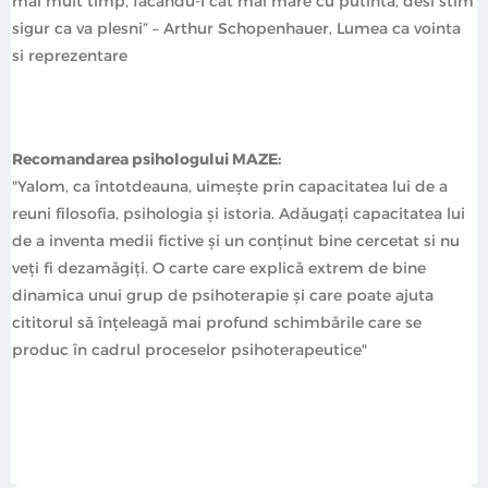
mai mult timp, facandu-l cat mai mare cu putinta, desi stim
sigur ca va plesni” – Arthur Schopenhauer, Lumea ca vointa
si reprezentare
Recomandarea psihologului MAZE:
"Yalom, ca întotdeauna, uimește prin capacitatea lui de a
reuni filosofia, psihologia și istoria. Adăugați capacitatea lui
de a inventa medii fictive și un conținut bine cercetat si nu
veți fi dezamăgiți. O carte care explică extrem de bine
dinamica unui grup de psihoterapie și care poate ajuta
cititorul să înțeleagă mai profund schimbările care se
produc în cadrul proceselor psihoterapeutice"