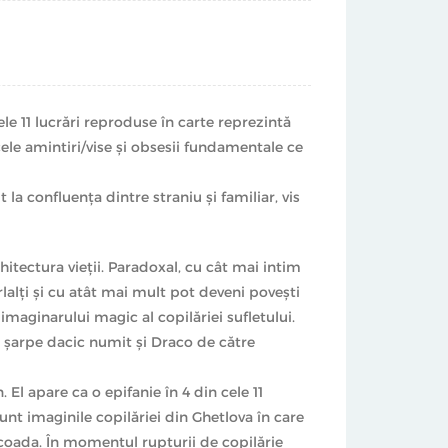
e 11 lucrări reproduse în carte reprezintă
ele amintiri/vise şi obsesii fundamentale ce
la confluenţa dintre straniu şi familiar, vis
tectura vieţii. Paradoxal, cu cât mai intim
lalţi şi cu atât mai mult pot deveni poveşti
maginarului magic al copilăriei sufletului.
 şarpe dacic numit şi Draco de către
. El apare ca o epifanie în 4 din cele 11
unt imaginile copilăriei din Ghetlova în care
coada. În momentul rupturii de copilărie