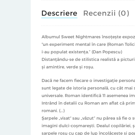
Descriere
Recenzii (0)
Albumul Sweet Nightmares însoţeşte expoziţia
“un experiment mental în care (Roman Tolici)
i-au populat existenţa.” (Dan Popescu)
Distanţându-se de stilistica realistă a pictur
şi amintire, verde şi roşu.
Dacă ne facem fiecare o investigaţie persona
sunt legate de istoria personală, cu cât mai
universale. Roman identifică 11 asemenea imag
Intrând în detalii cu Roman am aflat că pri
romani. (...)
Şarpele „visat“ sau „văzut” nu părea să fie o s
imagini dulci-coşmareşti. Dealul copilăriei, 
şarpele roşu cu cap de lup încolăceşte şi p