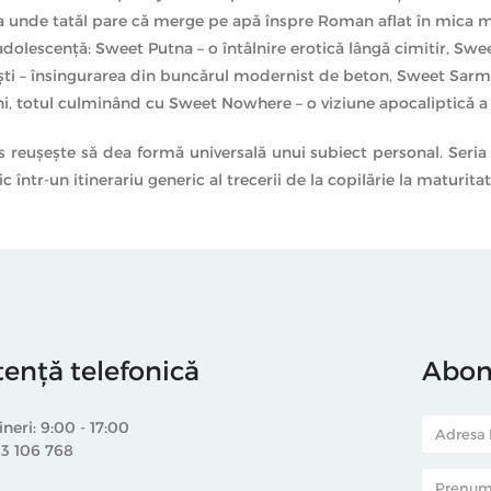
va unde tatăl pare că merge pe apă înspre Roman aflat în mica 
dolescenţă: Sweet Putna – o întâlnire erotică lângă cimitir, Sw
i – însingurarea din buncărul modernist de beton, Sweet Sarmi
ni, totul culminând cu Sweet Nowhere – o viziune apocaliptică a u
reuşeşte să dea formă universală unui subiect personal. Seria de
 într-un itinerariu generic al trecerii de la copilărie la maturitate
tență telefonică
Abone
ineri: 9:00 - 17:00
33 106 768