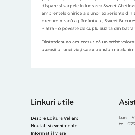
dispare şi şarpele în lucrarea Sweet Ghetlo
amprentele onirice ale unor experienţe din a
precum o rană a pământului, Sweet Bucureşt
Piatra – o poveste de cuplu auzită din bătrâ
Dintotdeauna am crezut că un artist valoros 
obsesiilor unei vieţi ce se transformă alchimic
Linkuri utile
Asis
Luni - V
Despre Editura Vellant
tel.: 07
Noutati si evenimente
Informatii livrare