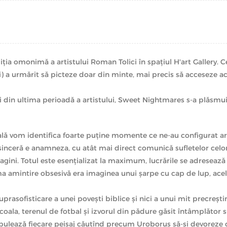
 omonimă a artistului Roman Tolici în spaţiul H'art Gallery. Cel
 a urmărit să picteze doar din minte, mai precis să acceseze ac
ii din ultima perioadă a artistului, Sweet Nightmares s-a plăsmuit 
lă vom identifica foarte puţine momente ce ne-au configurat arhi
 sinceră e anamneza, cu atât mai direct comunică sufletelor celor
ini. Totul este esenţializat la maximum, lucrările se adresează i
ma amintire obsesivă era imaginea unui şarpe cu cap de lup, acel
uprasofisticare a unei poveşti biblice şi nici a unui mit precreştin
şcoala, terenul de fotbal şi izvorul din pădure găsit întâmplător s
opulează fiecare peisaj căutînd precum Uroborus să-şi devoreze 