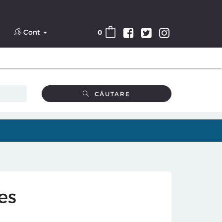
Cont
0
CĂUTARE
es