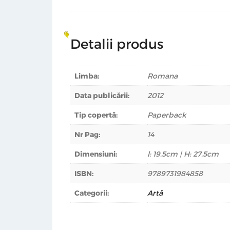
Detalii produs
Limba:
Romana
Data publicării:
2012
Tip copertă:
Paperback
Nr Pag:
14
Dimensiuni:
l: 19.5cm | H: 27.5cm
ISBN:
9789731984858
Categorii:
Artă