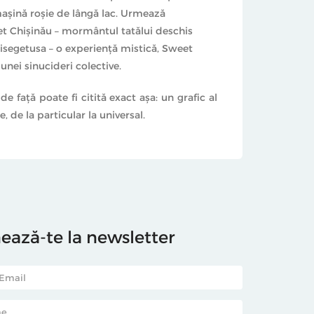
maşină roşie de lângă lac. Urmează
eet Chişinău – mormântul tatălui deschis
segetusa – o experienţă mistică, Sweet
nei sinucideri colective.
 faţă poate fi citită exact aşa: un grafic al
, de la particular la universal.
ază-te la newsletter