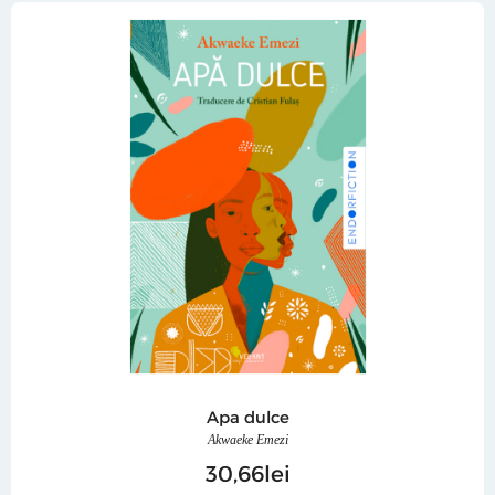
Apa dulce
Akwaeke Emezi
30
66
lei