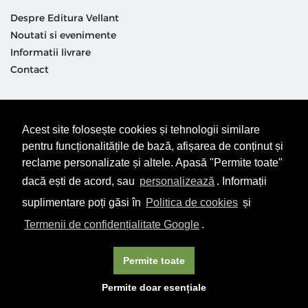
Despre Editura Vellant
Noutati si evenimente
Informatii livrare
Contact
Suntem prezenti și aici
Acest site folosește cookies și tehnologii similare
pentru funcționalitățile de bază, afișarea de conținut și
reclame personalizate și altele. Apasă "Permite toate"
dacă ești de acord, sau
personalizează
. Informații
suplimentare poți găsi în
Politica de cookies
și
Termeni & condiții
Politică de utilizare cookie-uri
Termenii de confidențialitate Google
.
Politică de Confidențialitate
ANPC
Permite toate
© Editura Vellant 2026 | ® Conținut cu drepturi protejate
Permite doar esențiale