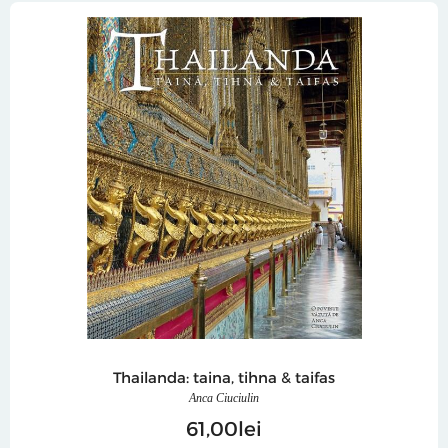
Thailanda: taina, tihna & taifas
Anca Ciuciulin
61
00
lei