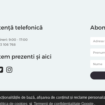
tență telefonică
Abone
ineri: 9:00 - 17:00
33 106 768
em prezenti și aici
© Editu
i
Politică de Confidențialitate
ANPC
ncționalitățile de bază, afișarea de conținut și reclame personali
litica de cookies
și
Termenii de confidențialitate Google
.