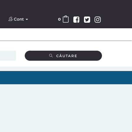
Cont
0
CĂUTARE