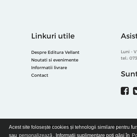
Linkuri utile
Asis
Luni - V
Despre Editura Vellant
tel.: 07
Noutati si evenimente
Informatii livrare
Sunt
Contact
Termeni & condiții
Politică de utilizare cookie-ur
Acest site folosește cookies și tehnologii similare pentru fu
sau
personalizează
. Informații suplimentare poți găsi în
Po