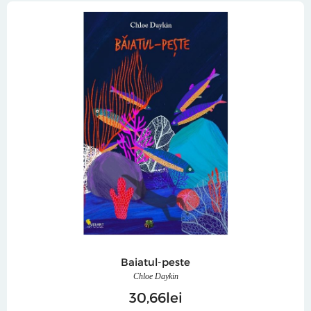
Baiatul-peste
Chloe Daykin
30
66
lei