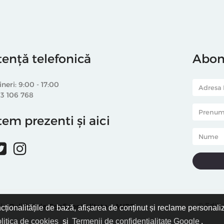
tență telefonică
Abone
ineri: 9:00 - 17:00
33 106 768
em prezenti și aici
© Editu
i
Politică de Confidențialitate
ANPC
ncționalitățile de bază, afișarea de conținut și reclame personali
litica de cookies
și
Termenii de confidențialitate Google
.