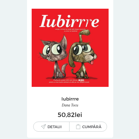
Iubirrre
Dana Tocu
50
82
lei
DETALII
CUMPĂRĂ