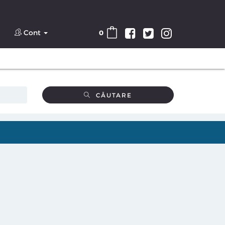
Cont
0
CĂUTARE