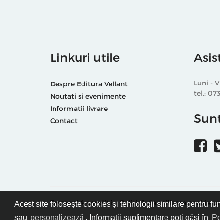
Linkuri utile
Asis
Luni - V
Despre Editura Vellant
tel.: 07
Noutati si evenimente
Informatii livrare
Sunt
Contact
Termeni & condiții
Politică de utilizare cookie-ur
Acest site folosește cookies și tehnologii similare pentru fu
sau
personalizează
. Informații suplimentare poți găsi în
Po