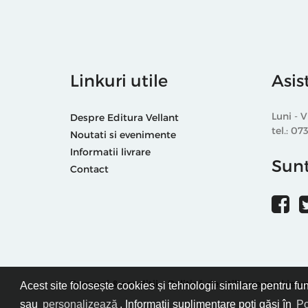
Linkuri utile
Asis
Luni - V
Despre Editura Vellant
tel.: 07
Noutati si evenimente
Informatii livrare
Sunt
Contact
Termeni & condiții
Politică de utilizare cookie-ur
Acest site folosește cookies și tehnologii similare pentru fu
sau
personalizează
. Informații suplimentare poți găsi în
Po