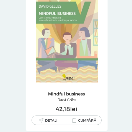
Mindful business
David Gelles
42
18
lei
DETALII
CUMPĂRĂ