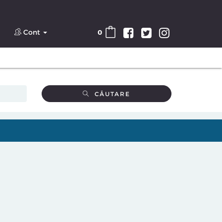
Cont
0
CĂUTARE