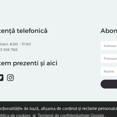
tență telefonică
Abone
ineri: 9:00 - 17:00
33 106 768
em prezenti și aici
© Editu
i
Politică de Confidențialitate
ANPC
ncționalitățile de bază, afișarea de conținut și reclame personali
litica de cookies
și
Termenii de confidențialitate Google
.