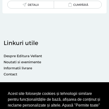
DETALII
CUMPĂRĂ
Linkuri utile
Despre Editura Vellant
Noutati si evenimente
Informatii livrare
Contact
Suntem prezenti și aici
Acest site folosește cookies și tehnologii similare
pentru funcționalitățile de bază, afișarea de conținut și
reclame personalizate și altele. Apasă "Permite toate"