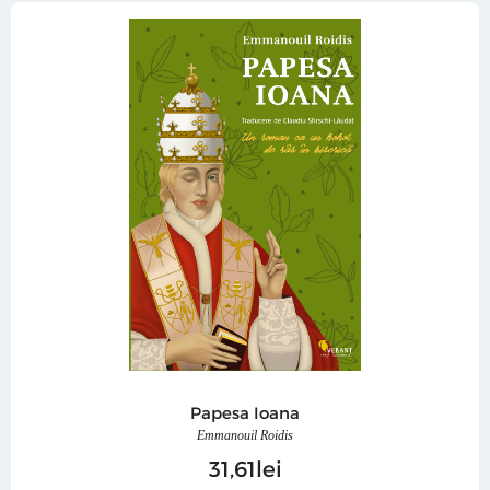
Papesa Ioana
Emmanouil Roidis
31
61
lei