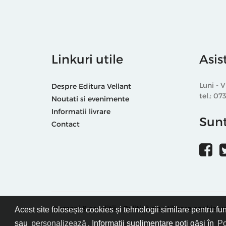
Linkuri utile
Asis
Luni - V
Despre Editura Vellant
tel.: 07
Noutati si evenimente
Informatii livrare
Sunt
Contact
Termeni & condiții
Politică de utilizare cookie-ur
Acest site folosește cookies și tehnologii similare pentru fu
sau
personalizează
. Informații suplimentare poți găsi în
Po