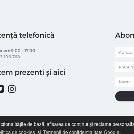
tență telefonică
Abone
ineri: 9:00 - 17:00
33 106 768
em prezenti și aici
© Editu
i
Politică de Confidențialitate
ANPC
ncționalitățile de bază, afișarea de conținut și reclame personali
litica de cookies
și
Termenii de confidențialitate Google
.