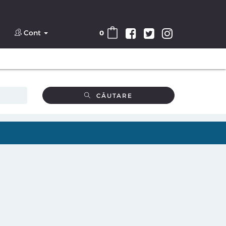
Cont
0
CĂUTARE