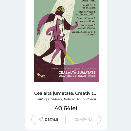
Cealalta jumatate. Creativitate si relatii intime
Whitney Chadwick
,
Isabelle De Courtivron
40
64
lei
DETALII
CUMPĂRĂ