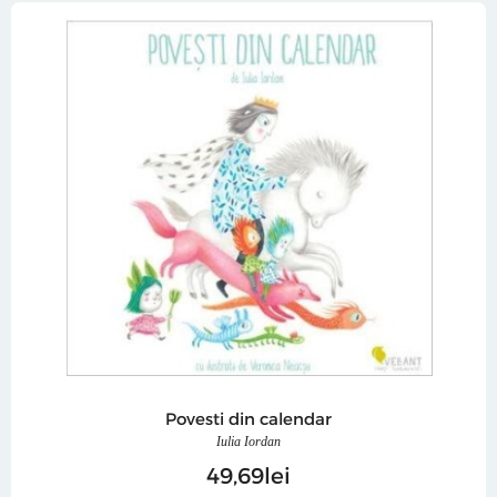
Povesti din calendar
Iulia Iordan
49
69
lei