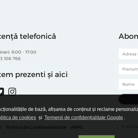
tență telefonică
Abone
ineri: 9:00 - 17:00
33 106 768
em prezenti și aici
ncționalitățile de bază, afișarea de conținut și reclame personali
litica de cookies
și
Termenii de confidențialitate Google
.
© Editu
i
Politică de Confidențialitate
ANPC