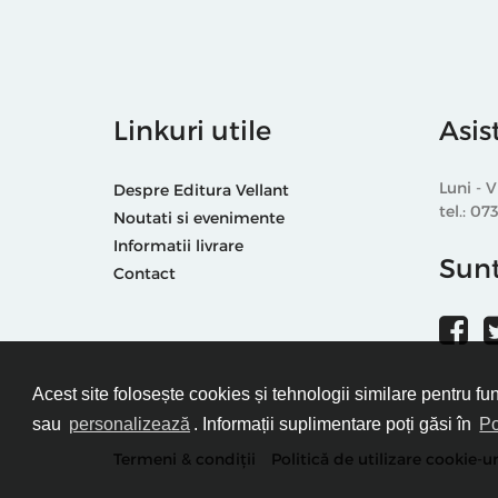
Linkuri utile
Asis
Luni - V
Despre Editura Vellant
tel.: 07
Noutati si evenimente
Informatii livrare
Sunt
Contact
Acest site folosește cookies și tehnologii similare pentru fu
sau
personalizează
. Informații suplimentare poți găsi în
Po
Termeni & condiții
Politică de utilizare cookie-ur