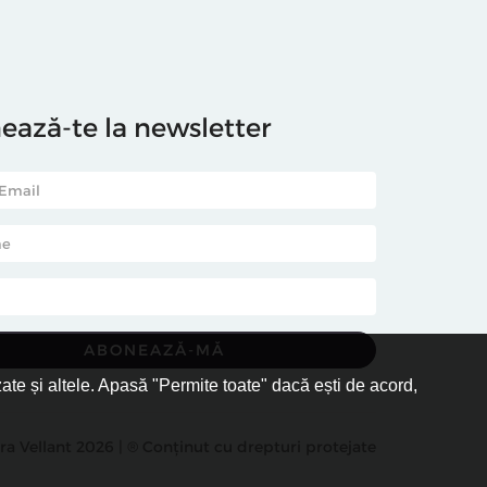
ază-te la newsletter
zate și altele. Apasă "Permite toate" dacă ești de acord,
ra Vellant 2026 | ® Conținut cu drepturi protejate