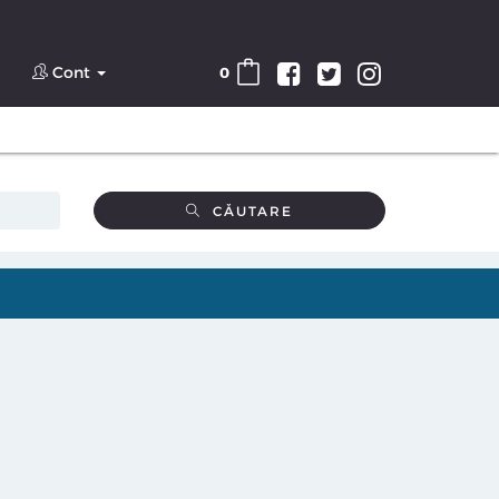
Cont
0
CĂUTARE