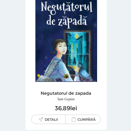
Negutatorul de zapada
Sam Gayton
36
89
lei
DETALII
CUMPĂRĂ