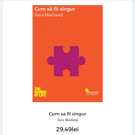
Cum sa fii singur
Sara Maitland
29
49
lei