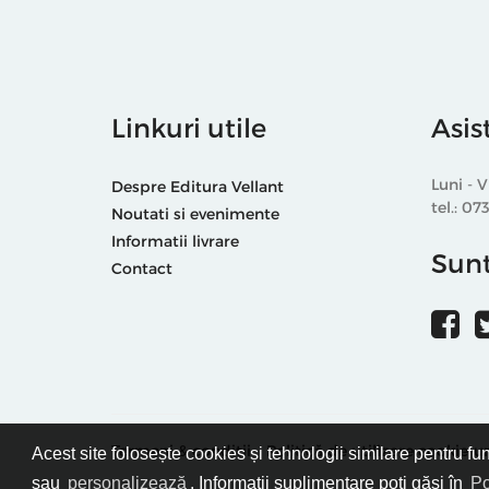
Linkuri utile
Asis
Luni - V
Despre Editura Vellant
tel.: 07
Noutati si evenimente
Informatii livrare
Sunt
Contact
Termeni & condiții
Politică de utilizare cookie-ur
Acest site folosește cookies și tehnologii similare pentru fu
sau
personalizează
. Informații suplimentare poți găsi în
Po