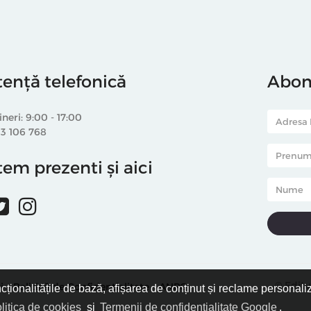
tență telefonică
Abone
ineri: 9:00 - 17:00
33 106 768
em prezenti și aici
© Editu
i
Politică de Confidențialitate
ANPC
ncționalitățile de bază, afișarea de conținut și reclame personali
litica de cookies
și
Termenii de confidențialitate Google
.