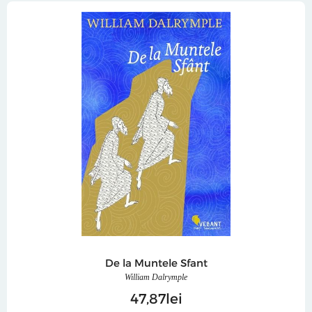
De la Muntele Sfant
William Dalrymple
47
87
lei