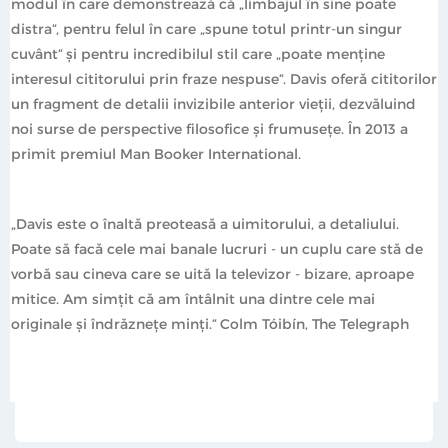
modul în care demonstrează că „limbajul în sine poate
distra“, pentru felul în care „spune totul printr-un singur
cuvânt“ și pentru incredibilul stil care „poate menține
interesul cititorului prin fraze nespuse“. Davis oferă cititorilor
un fragment de detalii invizibile anterior vieții, dezvăluind
noi surse de perspective filosofice și frumusețe. În 2013 a
primit premiul Man Booker International.
„Davis este o înaltă preoteasă a uimitorului, a detaliului.
Poate să facă cele mai banale lucruri - un cuplu care stă de
vorbă sau cineva care se uită la televizor - bizare, aproape
mitice. Am simțit că am întâlnit una dintre cele mai
originale şi îndrăzneţe minţi.“ Colm Tóibín, The Telegraph