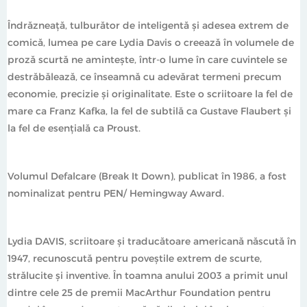
Îndrăzneaţă, tulburător de inteligentă şi adesea extrem de
comică, lumea pe care Lydia Davis o creează în volumele de
proză scurtă ne aminteşte, într-o lume în care cuvintele se
destrăbălează, ce înseamnă cu adevărat termeni precum
economie, precizie și originalitate. Este o scriitoare la fel de
mare ca Franz Kafka, la fel de subtilă ca Gustave Flaubert și
la fel de esențială ca Proust.
Volumul Defalcare (Break It Down), publicat în 1986, a fost
nominalizat pentru PEN/ Hemingway Award.
Lydia DAVIS, scriitoare și traducătoare americană născută în
1947, recunoscută pentru poveștile extrem de scurte,
strălucite şi inventive. În toamna anului 2003 a primit unul
dintre cele 25 de premii MacArthur Foundation pentru