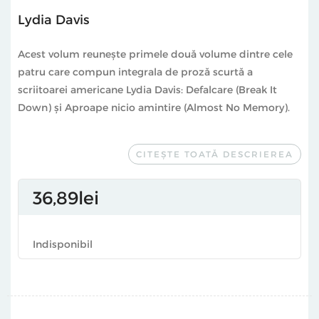
Lydia Davis
Acest volum reunește primele două volume dintre cele
patru care compun integrala de proză scurtă a
scriitoarei americane Lydia Davis: Defalcare (Break It
Down) și Aproape nicio amintire (Almost No Memory).
CITEȘTE TOATĂ DESCRIEREA
Îndrăzneaţă, tulburător de inteligentă şi adesea extrem
de comică, lumea pe care Lydia Davis o creează în
volumele de proză scurtă ne aminteşte, într-o lume în
36
89
lei
care cuvintele se destrăbălează, ce înseamnă cu
adevărat termeni precum economie, precizie și
Indisponibil
originalitate. Este o scriitoare la fel de mare ca Franz
Kafka, la fel de subtilă ca Gustave Flaubert și la fel de
esențială ca Proust.