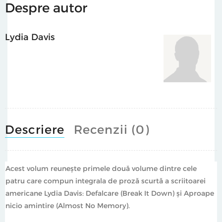
Despre autor
„Davis este o înaltă preoteasă a uimitorului, a detaliului.
Poate să facă cele mai banale lucruri - un cuplu care stă
de vorbă sau cineva care se uită la televizor - bizare,
Lydia Davis
aproape mitice. Am simțit că am întâlnit una dintre cele
mai originale şi îndrăzneţe minţi.“ Colm Tóibín, The
Telegraph
Descriere
Recenzii (0)
Acest volum reunește primele două volume dintre cele
patru care compun integrala de proză scurtă a scriitoarei
americane Lydia Davis: Defalcare (Break It Down) și Aproape
nicio amintire (Almost No Memory).