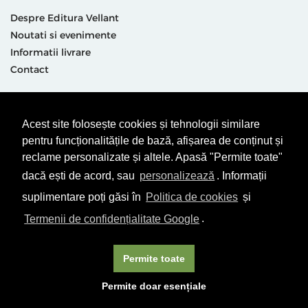
Despre Editura Vellant
Noutati si evenimente
Informatii livrare
Contact
Suntem prezenti și aici
Acest site folosește cookies și tehnologii similare
pentru funcționalitățile de bază, afișarea de conținut și
reclame personalizate și altele. Apasă "Permite toate"
dacă ești de acord, sau
personalizează
. Informații
suplimentare poți găsi în
Politica de cookies
și
Termenii de confidențialitate Google
.
Termeni & condiții
Politică de utilizare cookie-uri
Politică de Confidențialitate
ANPC
Permite toate
© Editura Vellant 2026 | ® Conținut cu drepturi protejate
Permite doar esențiale