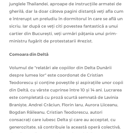
junglele Thailandei, aproape de instrucțiile armatei de
gherilă, dar la doar câteva pagini distanță veți afla cum
e întrerupt un preludiu în dormitorul în care se află un
sicriu. Iar după ce veți citi povestea fantastică a unui
cartier din București, veți urmări pățania unui prim-
ministru fugărit de protestatarii #rezist.
Comoara din Deltă
Volumul de "relatări ale copiilor din Delta Dunării
despre lumea lor" este coordonat de Cristian
Teodorescu și conține poveștile și aspirațiile unor copii
din Deltă, cu vârste cuprinse între 10 și 14 ani. Lucrarea
este completată cu proză scurtă semnată de Lavinia
Braniște, Andrei Crăciun, Florin Iaru, Aurora Liiceanu,
Bogdan Răileanu, Cristian Teodorescu, autori
consacrați care iubesc Delta și care au acceptat, cu
generozitate, să contribuie la această operă colectivă,