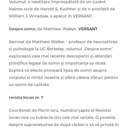
Volumul, o reeditare împrospătată de un cuvânt
înainte scris de Harold S. Kushner și de o postfață de
William J. Winsdale, a apărut în VERSANT.
Despre somn,
de Matthew Walker,
VERSANT
Semnat de Matthew Walker - profesor de neuroștiințe
și psihologie la UC Berkeley, volumul „Despre somn”
explorează cele mai recente descoperiri și abordări
științifice legate de somn și importanța sa vitală.
Explică ce efecte provoacă lipsa de somn asupra
corpului și minții noastre și oferă câteva sfaturi pentru
un somn de calitate.
revista Iocan nr. 7
Coordonat de Florin Iaru, numărul șapte al Revistei
iocan vine cu subiecte din cele mai variate. O poveste
despre supraviețuirea de după război o să vă prindă în