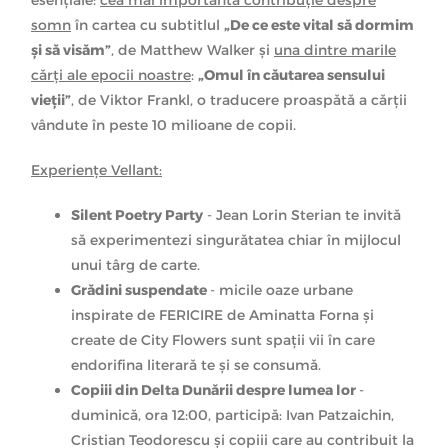
somn
în cartea cu subtitlul
„De ce este vital să dormim
și să visăm”
, de Matthew Walker și
una dintre marile
cărți ale epocii noastre
:
„Omul în căutarea sensului
vieții”
, de Viktor Frankl, o traducere proaspătă a cărții
vândute în peste 10 milioane de copii.
Experiențe Vellant:
Silent Poetry Party
- Jean Lorin Sterian te invită
să experimentezi singurătatea chiar în mijlocul
unui târg de carte.
Grădini suspendate
- micile oaze urbane
inspirate de FERICIRE de Aminatta Forna și
create de City Flowers sunt spații vii în care
endorifina literară te și se consumă.
Copiii din Delta Dunării despre lumea lor
-
duminică, ora 12:00, participă: Ivan Patzaichin,
Cristian Teodorescu și copiii care au contribuit la