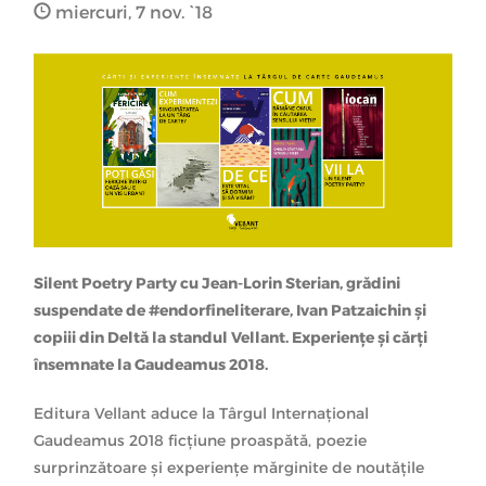
miercuri, 7 nov. `18
Silent Poetry Party cu Jean-Lorin Sterian, grădini
suspendate de #endorfineliterare, Ivan Patzaichin și
copiii din Deltă la standul Vellant. Experiențe și cărți
însemnate la Gaudeamus 2018.
Editura Vellant aduce la Târgul Internațional
Gaudeamus 2018 ficțiune proaspătă, poezie
surprinzătoare și experiențe mărginite de noutățile