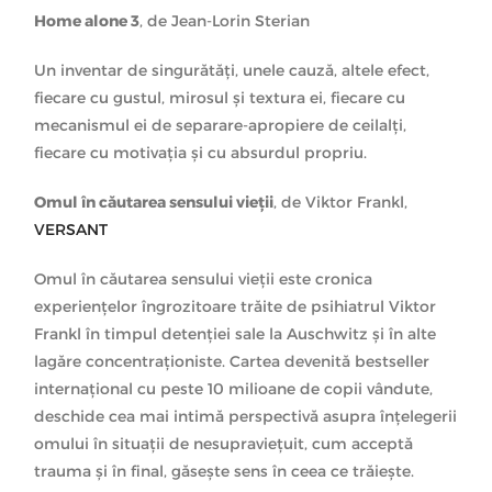
Home alone 3
, de Jean-Lorin Sterian
Un inventar de singurătăți, unele cauză, altele efect,
fiecare cu gustul, mirosul și textura ei, fiecare cu
mecanismul ei de separare-apropiere de ceilalți,
fiecare cu motivația și cu absurdul propriu.
Omul în căutarea sensului vieții
, de Viktor Frankl,
VERSANT
Omul în căutarea sensului vieții este cronica
experiențelor îngrozitoare trăite de psihiatrul Viktor
Frankl în timpul detenției sale la Auschwitz și în alte
lagăre concentraționiste. Cartea devenită bestseller
internațional cu peste 10 milioane de copii vândute,
deschide cea mai intimă perspectivă asupra înțelegerii
omului în situații de nesupraviețuit, cum acceptă
trauma și în final, găsește sens în ceea ce trăiește.