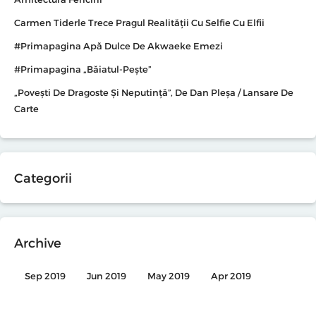
Carmen Tiderle Trece Pragul Realității Cu Selfie Cu Elfii
#primapagina Apă Dulce De Akwaeke Emezi
#primapagina „Băiatul-Pește”
„Povești De Dragoste Și Neputință”, De Dan Pleșa / Lansare De
Carte
Categorii
Archive
Sep 2019
Jun 2019
May 2019
Apr 2019