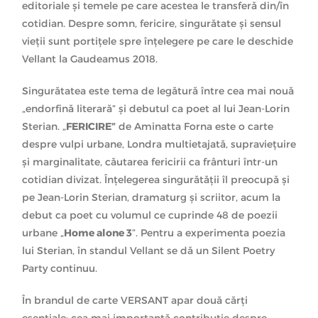
editoriale și temele pe care acestea le transferă din/în
cotidian. Despre somn, fericire, singurătate și sensul
vieții sunt portițele spre înțelegere pe care le deschide
Vellant la Gaudeamus 2018.
Singurătatea este tema de legătură între cea mai nouă
„endorfină literară” și debutul ca poet al lui Jean-Lorin
Sterian. „
FERICIRE”
de Aminatta Forna este o carte
despre vulpi urbane, Londra multietajată, supraviețuire
și marginalitate, căutarea fericirii ca frânturi într-un
cotidian divizat. Înțelegerea singurătății îl preocupă și
pe Jean-Lorin Sterian, dramaturg și scriitor, acum la
debut ca poet cu volumul ce cuprinde 48 de poezii
urbane „
Home alone 3
”. Pentru a experimenta poezia
lui Sterian, în standul Vellant se dă un Silent Poetry
Party continuu.
În brandul de carte VERSANT apar două cărți
esențiale:
cea mai importantă contribuție despre