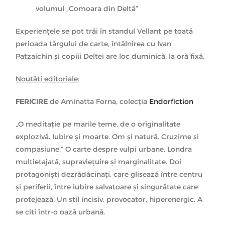
volumul „Comoara din Deltă”
Experiențele se pot trăi în standul Vellant pe toată
perioada târgului de carte, întâlnirea cu Ivan
Patzaichin și copiii Deltei are loc duminică, la oră fixă.
Noutăți editoriale:
FERICIRE
de Aminatta Forna, colecția
Endorfiction
„O meditație pe marile teme, de o originalitate
explozivă. Iubire și moarte. Om și natură. Cruzime și
compasiune.” O carte despre vulpi urbane, Londra
multietajată, supraviețuire și marginalitate. Doi
protagoniști dezrădăcinați, care glisează între centru
și periferii, între iubire salvatoare și singurătate care
protejează. Un stil incisiv, provocator, hiperenergic. A
se citi într-o oază urbană.