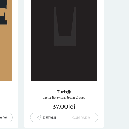
Turb@
Justin Baroncea
,
Ioana Trusca
37
00
lei
ĂRĂ
DETALII
CUMPĂRĂ