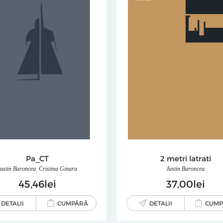
Pa_CT
2 metri latrati
Justin Baroncea
,
Cristina Ginara
Justin Baroncea
45
46
lei
37
00
lei
DETALII
CUMPĂRĂ
DETALII
CUMP