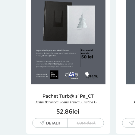
Pachet Turb@ si Pa_CT
Justin Baroncea
,
Ioana Trusca
,
Cristina Ginara
52
86
lei
DETALII
CUMPĂRĂ