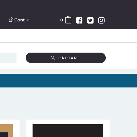
Cont
0
CĂUTARE