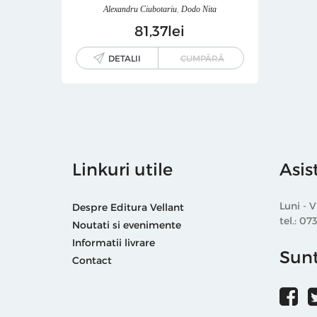
Alexandru Ciubotariu
,
Dodo Nita
81
37
lei
DETALII
CUMPĂRĂ
Linkuri utile
Asis
Luni - V
Despre Editura Vellant
tel.: 07
Noutati si evenimente
Informatii livrare
Sunt
Contact