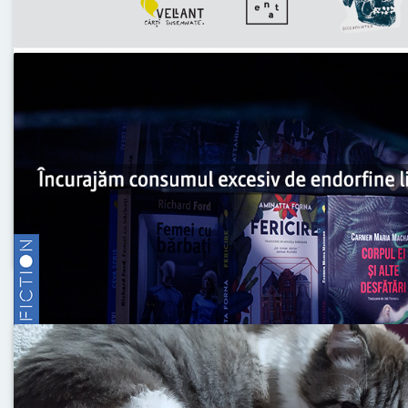
Mon 20 May, 2019
Întâlnire deschisă / despre masculinit
Posted
by
under
Updates
Joi, 23 mai, ora 7:30 pm vă invităm la o discuție des
vulnerabilitate. Împreună cu Vagenta și invitații specia
Eduard Gabia și Ștefan Botezatu), ne întâlnim la Că
Citește articolul →