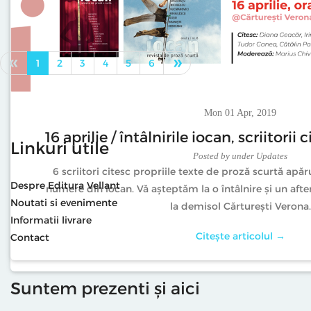
«
»
1
2
3
4
5
6
Mon 01 Apr, 2019
16 aprilie / întâlnirile iocan, scriitorii c
Tue 16 Apr, 2019
Linkuri utile
Posted
by
under
Updates
#primapagina „De neconceput” de 
6 scriitori citesc propriile texte de proză scurtă apăr
Posted
by
under
Updates
Despre Editura Vellant
numere din iocan. Vă așteptăm la o întâlnire și un after 
Introducere în remarcabila călătorie prin mintea celo
Noutati si evenimente
la demisol Cărturești Verona.
noul #versant.
Informatii livrare
Citește articolul →
Contact
Citește articolul →
Suntem prezenti și aici