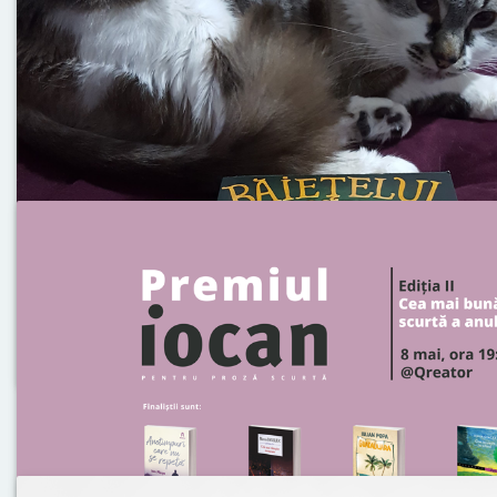
Fri 10 May, 2019
Vellant recomandă consumul excesiv d
Posted
by
under
Updates
Tu câte endorfine consumi pe lună? Vellant reco
endorfine literare, cumpără 2 cărți din ENDORFICTI
Cumpără 3 cărți din aceeași colecție și îți trimi
fosforescente.
Citește articolul →