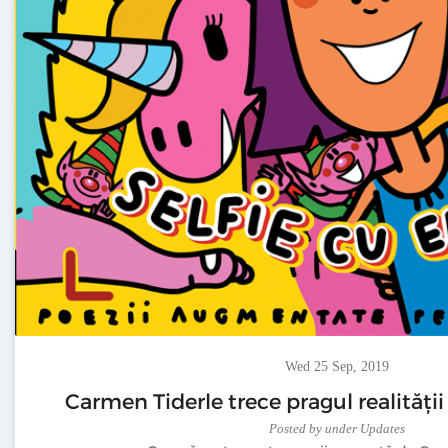
Wed 25 Sep, 2019
Carmen Tiderle trece pragul realității c
Posted
by
under
Updates