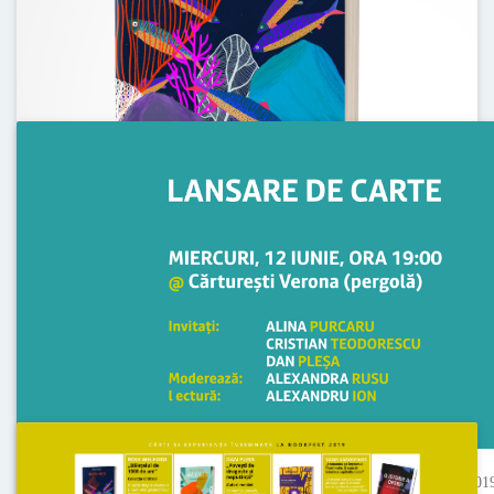
Tue 25 Jun, 2019
#primapagina „Băiatul-pește”
Posted
by
under
Updates
De la Cititrol vine a doua carte de devorat
peste vară. Începe cu #primapagină din
„Băiatul-pește”, Chloe Daykin.
Wed 05 Jun, 201