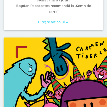
Posted
by
under
Updates
Bogdan Papacostea recomandă la „Semn de
carte”
Citește articolul →