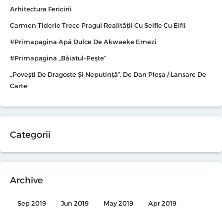
Arhitectura Fericirii
Carmen Tiderle Trece Pragul Realității Cu Selfie Cu Elfii
#primapagina Apă Dulce De Akwaeke Emezi
#primapagina „Băiatul-Pește”
„Povești De Dragoste Și Neputință”, De Dan Pleșa / Lansare De
Carte
Categorii
Archive
Sep 2019
Jun 2019
May 2019
Apr 2019