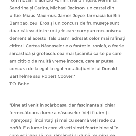
"Un motan, Maurizio Furlini, trei prințese, Hermina,
Sandrina și Carina, Michael Jackson, un castel din
piftie, Miaus Maximus, James Joyce, farmacia lui Bili
Bambao, zeul Eros și un concurs de frumusețe sunt
doar câteva dintre rotițele care compun mecanismul
dement al acestui fals basm, adresat celor mai rafinați
cititori. Cartea Năsoaselor e o fantezie ironică, o feerie
sarcastică și grote
scă, cea mai țăcănită carte pe care
am citit-o de multă vreme încoace, care ar putea
concura de la egal la egal metaficțiunile lui Donald
Barthelme sau Robert Coover."
T.O. Bobe
"Bine ați venit în scârboasa, dar fascinanta și chiar
fermecătoarea lume a năsoaselor! Veți fi uimiți,
îngrețoșați, încântați și mai cu seamă veți râde cu
poftă. E o lume în care vă veți simți foarte bine și în
care veți vrea să mai rămâneți și după terminarea