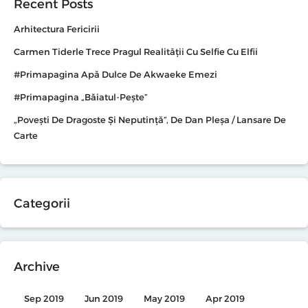
Recent Posts
Arhitectura Fericirii
Carmen Tiderle Trece Pragul Realității Cu Selfie Cu Elfii
#primapagina Apă Dulce De Akwaeke Emezi
#primapagina „Băiatul-Pește”
„Povești De Dragoste Și Neputință”, De Dan Pleșa / Lansare De
Carte
Categorii
Archive
Sep 2019
Jun 2019
May 2019
Apr 2019