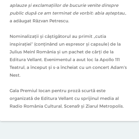
aplauze şi exclamaţiilor de bucurie venite dinspre
public după ce am terminat de vorbit: abia aşteptau.
,
a adăugat Răzvan Petrescu.
Nominalizații și câștigătorul au primit „cutia
inspirației” (conținând un espresor și capsule) de la
Julius Meinl România și un pachet de cărți de la
Editura Vellant. Evenimentul a avut loc la Apollo 111
Teatrul, a început și s-a încheiat cu un concert Adam's
Nest.
Gala Premiul Iocan pentru proză scurtă este
organizată de Editura Vellant cu sprijinul media al
Radio România Cultural, Scena9 și Ziarul Metropolis.