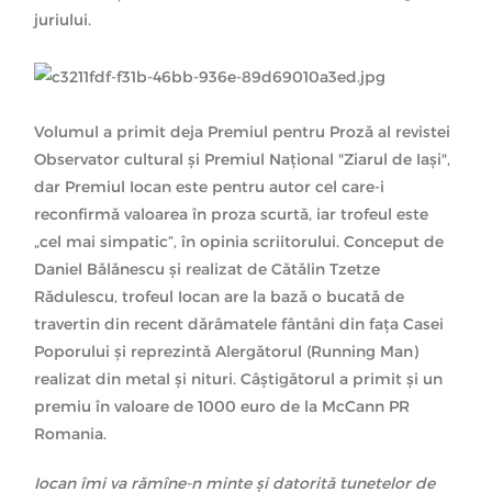
juriului.
Volumul a primit deja Premiul pentru Proză al revistei
Observator cultural şi Premiul Național "Ziarul de Iași",
dar Premiul Iocan este pentru autor cel care-i
reconfirmă valoarea în proza scurtă, iar trofeul este
„cel mai simpatic”, în opinia scriitorului. Conceput de
Daniel Bălănescu și realizat de Cătălin Tzetze
Rădulescu, trofeul Iocan are la bază o bucată de
travertin din recent dărâmatele fântâni din fața Casei
Poporului și reprezintă Alergătorul (Running Man)
realizat din metal și nituri. Câștigătorul a primit și un
premiu în valoare de 1000 euro de la McCann PR
Romania.
Iocan îmi va rămîne-n minte şi datorită tunetelor de