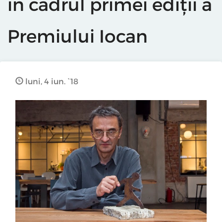
în cadrul primei ediții a
Premiului Iocan
luni, 4 iun. `18