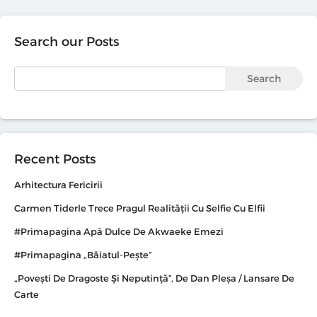
Search our Posts
Search
Recent Posts
Arhitectura Fericirii
Carmen Tiderle Trece Pragul Realității Cu Selfie Cu Elfii
#primapagina Apă Dulce De Akwaeke Emezi
#primapagina „Băiatul-Pește”
„Povești De Dragoste Și Neputință”, De Dan Pleșa / Lansare De
Carte