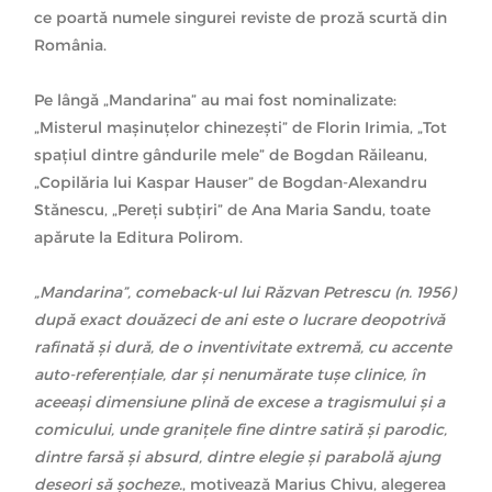
ce poartă numele singurei reviste de proză scurtă din
România.
Pe lângă „Mandarina” au mai fost nominalizate:
„Misterul maşinuţelor chinezeşti” de Florin Irimia, „Tot
spaţiul dintre gândurile mele” de Bogdan Răileanu,
„Copilăria lui Kaspar Hauser” de Bogdan-Alexandru
Stănescu, „Pereți subțiri” de Ana Maria Sandu, toate
apărute la Editura Polirom.
„Mandarina”, comeback-ul lui Răzvan Petrescu (n. 1956)
după exact douăzeci de ani este o lucrare deopotrivă
rafinată şi dură, de o inventivitate extremă, cu accente
auto-referenţiale, dar şi nenumărate tuşe clinice, în
aceeaşi dimensiune plină de excese a tragismului şi a
comicului, unde graniţele fine dintre satiră şi parodic,
dintre farsă şi absurd, dintre elegie şi parabolă ajung
deseori să şocheze.
, motivează Marius Chivu, alegerea