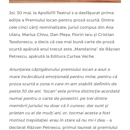
Joi, 30 mai, la Apollo111 Teatrul s-a desfășurat prima
ediție a Premiului Iocan pentru proză scurtă. Dintre
cele cinci cărți nominalizate, juriul compus din Ana
Ularu, Marius Chivu, Dan Pleșa, Florin Iaru și Cristian
Teodorescu, a decis că cea mai bună carte de proză
scurtă apărută anul trecut este „Mandarina” de Răzvan
Petrescu, apărută la Editura Curtea Veche.
Anunţarea câştigătorului premiului Iocan a avut o
mare încărcătură emoţională pentru mine, pentru că
proza scurtă e zona-n care m-am stabilit definitiv de
peste 30 de ani, "Iocan" este prima distincţie acordată
numai pentru o carte de povestiri, pe trei dintre
membrii juriului nu doar că îi cunosc, dar sunt şi
prieten cu ei de mulţi ani, or, tocmai acesta a fost
motivul trepidaţiei: erau în stare să nu mi-l dea.
– a
declarat Răzvan Petrescu, primul laureat al premiului