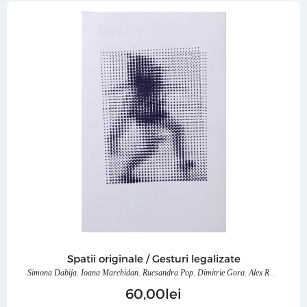
Spatii originale / Gesturi legalizate
Simona Dabija
,
Ioana Marchidan
,
Rucsandra Pop
,
Dimitrie Gora
,
Alex Radu
,
Justin
60
00
lei